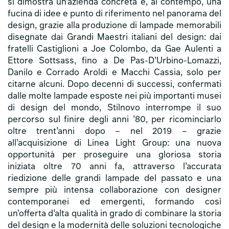
si dimostra un’azienda concreta e, al contempo, una
fucina di idee e punto di riferimento nel panorama del
design, grazie alla produzione di lampade memorabili
disegnate dai Grandi Maestri italiani del design: dai
fratelli Castiglioni a Joe Colombo, da Gae Aulenti a
Ettore Sottsass, fino a De Pas-D’Urbino-Lomazzi,
Danilo e Corrado Aroldi e Macchi Cassia, solo per
citarne alcuni. Dopo decenni di successi, confermati
dalle molte lampade esposte nei più importanti musei
di design del mondo, Stilnovo interrompe il suo
percorso sul finire degli anni ’80, per ricominciarlo
oltre trent’anni dopo – nel 2019 – grazie
all’acquisizione di Linea Light Group: una nuova
opportunità per proseguire una gloriosa storia
iniziata oltre 70 anni fa, attraverso l’accurata
riedizione delle grandi lampade del passato e una
sempre più intensa collaborazione con designer
contemporanei ed emergenti, formando così
un’offerta d’alta qualità in grado di combinare la storia
del design e la modernità delle soluzioni tecnologiche