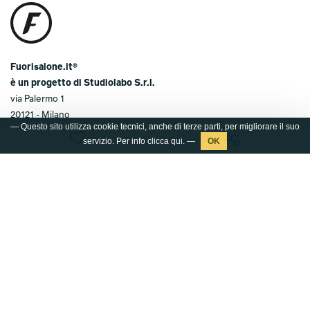
Fuorisalone.it®
è un progetto di Studiolabo S.r.l.
via Palermo 1
20121 - Milano
— Questo sito utilizza cookie tecnici, anche di terze parti, per migliorare il suo
T.
+39 02 36638150 / 51
servizio. Per info clicca
qui
. —
@.
info@studiolabo.it
W.
www.studiolabo.it
Media kit
Press kit 2026
© 2003-2026 FUORISALONE.IT®
Marchio registrato da Studiolabo S.r.l. È severamente
vietata ogni riproduzione non autorizzata del marchio e dei