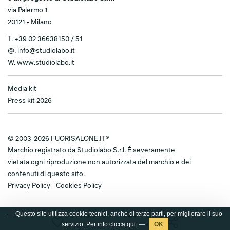
via Palermo 1
20121 - Milano
T.
+39 02 36638150 / 51
@.
info@studiolabo.it
W.
www.studiolabo.it
Media kit
Press kit 2026
© 2003-2026 FUORISALONE.IT®
Marchio registrato da Studiolabo S.r.l. È severamente
vietata ogni riproduzione non autorizzata del marchio e dei
contenuti di questo sito.
Privacy Policy
-
Cookies Policy
— Questo sito utilizza cookie tecnici, anche di terze parti, per migliorare il suo
servizio. Per info clicca
qui
. —