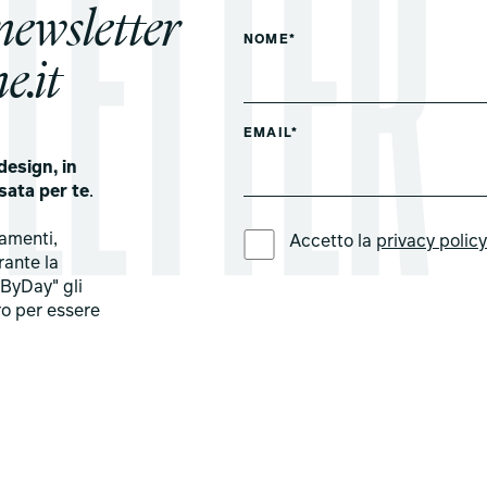
 newsletter
NOME*
e.it
EMAIL*
design, in
sata per te
.
LINGUA PREFERITA *
tamenti,
Accetto la
privacy polic
rante la
ByDay" gli
ro per essere