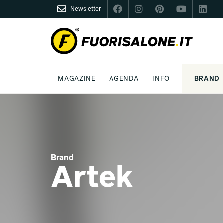
Newsletter
FUORISALONE.IT
MAGAZINE
AGENDA
INFO
BRAND
MILANO
MILANO DESIGN AGENDA
COS'È FUORISALONE
DESIGN
LIFESTYLE
TEMA
WORLD DESIGN EVENTS
MEDIA KIT
ESSERE PRO
P
Brand
Artek