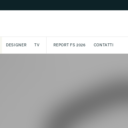
DESIGNER
TV
REPORT FS 2026
CONTATTI
GETTO
ASSPORT
AWARD
ARCHIVIO
PARTNER
INTERNATIONAL
NEWSLETTE