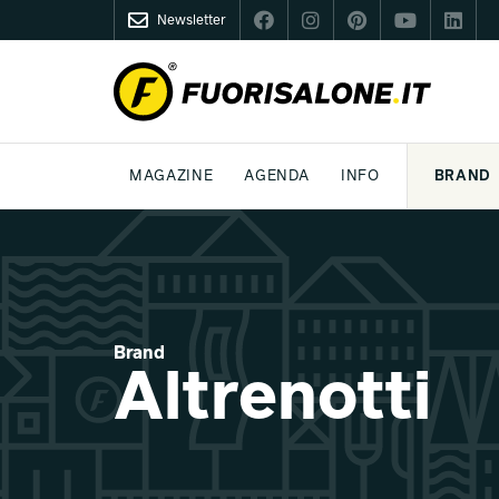
Newsletter
FUORISALONE.IT
MAGAZINE
AGENDA
INFO
BRAND
MILANO
MILANO DESIGN AGENDA
COS'È FUORISALONE
DESIGN
LIFESTYLE
TEMA
WORLD DESIGN EVENTS
MEDIA KIT
ESSERE PRO
P
Brand
Altrenotti