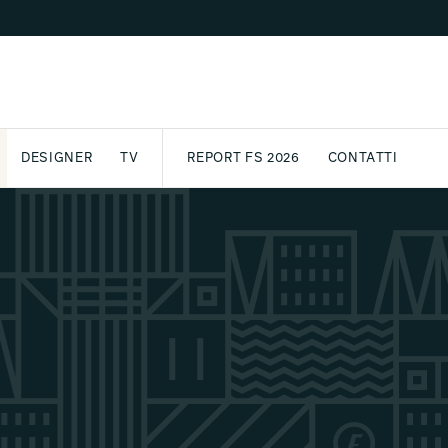
DESIGNER
TV
REPORT FS 2026
CONTATTI
GETTO
ASSPORT
AWARD
ARCHIVIO
PARTNER
INTERNATIONAL
NEWSLETTE