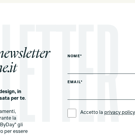
 newsletter
NOME*
e.it
EMAIL*
design, in
sata per te
.
LINGUA PREFERITA *
tamenti,
Accetto la
privacy polic
rante la
ByDay" gli
ro per essere