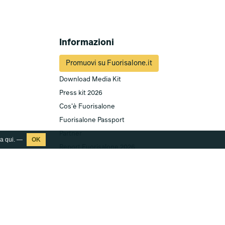
Informazioni
Promuovi su Fuorisalone.it
Download Media Kit
Press kit 2026
Cos'è Fuorisalone
Fuorisalone Passport
Partner
ca
qui
. —
Report Fuorisalone 2026
Contatti
Newsletter & Social
Iscriviti alla Newsletter