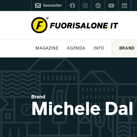
Newsletter
FUORISALONE.IT
MAGAZINE
AGENDA
INFO
BRAND
MILANO
MILANO DESIGN AGENDA
COS'È FUORISALONE
DESIGN
LIFESTYLE
TEMA
WORLD DESIGN EVENTS
MEDIA KIT
ESSERE PRO
P
Brand
Michele Dal