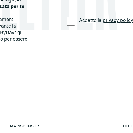
design, in
sata per te
.
LINGUA PREFERITA *
tamenti,
Accetto la
privacy polic
rante la
ByDay" gli
ro per essere
MAINSPONSOR
OFFI