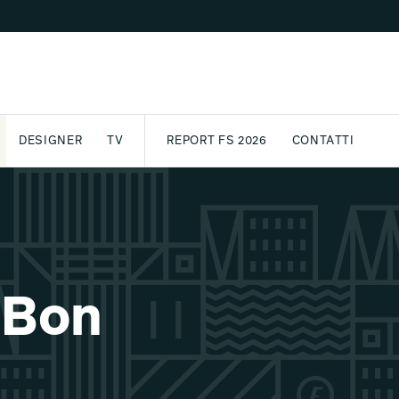
DESIGNER
TV
REPORT FS 2026
CONTATTI
GETTO
ASSPORT
AWARD
ARCHIVIO
PARTNER
INTERNATIONAL
NEWSLETTE
 Bon