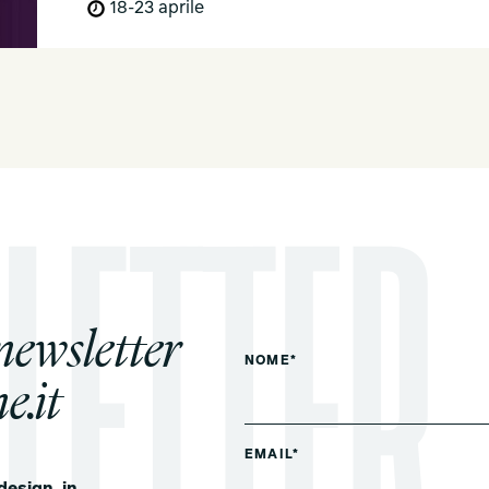
18-23 aprile
 newsletter
NOME*
e.it
EMAIL*