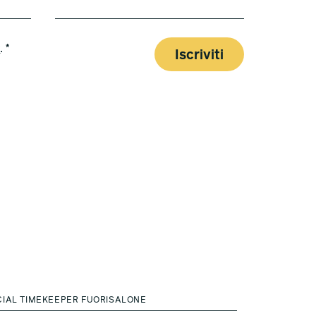
y
. *
Iscriviti
CIAL TIMEKEEPER FUORISALONE