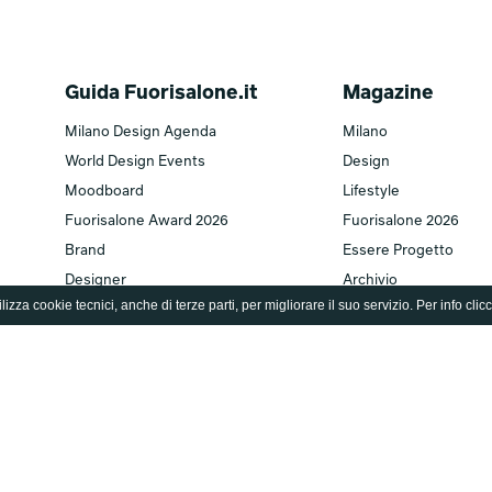
Guida Fuorisalone.it
Magazine
Milano Design Agenda
Milano
World Design Events
Design
Moodboard
Lifestyle
Fuorisalone Award 2026
Fuorisalone 2026
Brand
Essere Progetto
Designer
Archivio
lizza cookie tecnici, anche di terze parti, per migliorare il suo servizio. Per info clic
Edizioni
Fuorisalone TV
Fuorisalone edizione 2026
TV home
Fuorisalone edizione 2025
Serie
Fuorisalone edizione 2024
Documentari