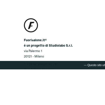
Fuorisalone.it®
è un progetto di Studiolabo S.r.l.
via Palermo 1
20121 - Milano
T.
+39 02 36638150 / 51
— Questo sito uti
@.
info@studiolabo.it
W.
www.studiolabo.it
© 2003-2026 FUORISALONE.IT®
Marchio registrato da Studiolabo S.r.l. È
severamente vietata ogni riproduzione non
autorizzata del marchio e dei contenuti di questo