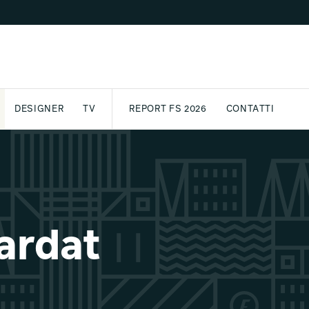
DESIGNER
TV
REPORT FS 2026
CONTATTI
GETTO
ASSPORT
AWARD
ARCHIVIO
PARTNER
INTERNATIONAL
NEWSLETTE
lardat