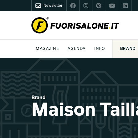
Newsletter
FUORISALONE.IT
MAGAZINE
AGENDA
INFO
BRAND
MILANO
MILANO DESIGN AGENDA
COS'È FUORISALONE
DESIGN
LIFESTYLE
TEMA
WORLD DESIGN EVENTS
MEDIA KIT
ESSERE PRO
P
Brand
Maison Tail