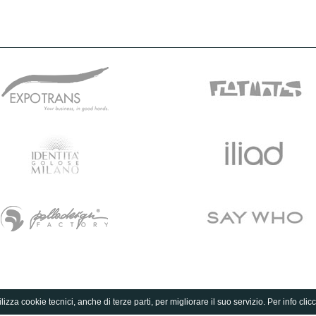
lizza cookie tecnici, anche di terze parti, per migliorare il suo servizio. Per info clic