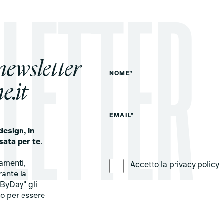
 newsletter
NOME*
e.it
EMAIL*
design, in
sata per te
.
LINGUA PREFERITA *
tamenti,
Accetto la
privacy polic
rante la
ByDay" gli
ro per essere