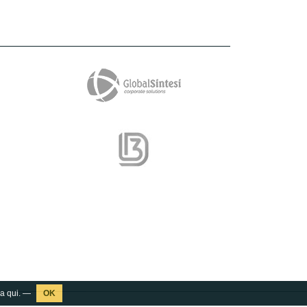
ca
qui
. —