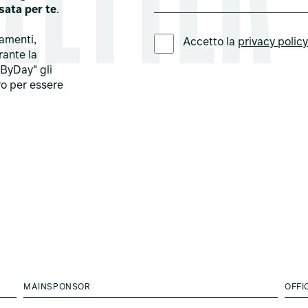
sata per te
.
LINGUA PREFERITA *
tamenti,
Accetto la
privacy polic
rante la
ByDay" gli
ro per essere
MAINSPONSOR
OFFI