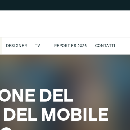
DESIGNER
TV
REPORT FS 2026
CONTATTI
GETTO
ASSPORT
AWARD
ARCHIVIO
PARTNER
INTERNATIONAL
NEWSLETTE
ONE DEL
 DEL MOBILE