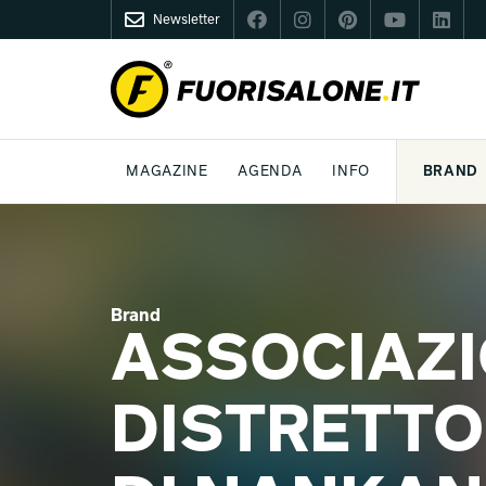
Newsletter
FUORISALONE.IT
MAGAZINE
AGENDA
INFO
BRAND
MILANO
MILANO DESIGN AGENDA
COS'È FUORISALONE
DESIGN
LIFESTYLE
TEMA
WORLD DESIGN EVENTS
MEDIA KIT
ESSERE PRO
P
Brand
ASSOCIAZI
DISTRETTO