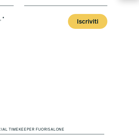
y
. *
Iscriviti
CIAL TIMEKEEPER FUORISALONE