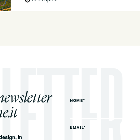
15-21 aprile
 newsletter
NOME*
e.it
EMAIL*
design, in