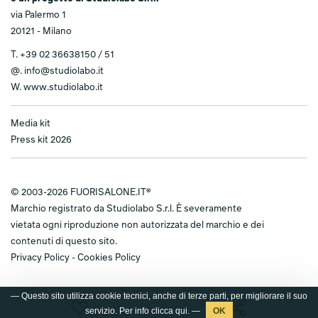
via Palermo 1
20121 - Milano
T.
+39 02 36638150 / 51
@.
info@studiolabo.it
W.
www.studiolabo.it
Media kit
Press kit 2026
© 2003-2026 FUORISALONE.IT®
Marchio registrato da Studiolabo S.r.l. È severamente
vietata ogni riproduzione non autorizzata del marchio e dei
contenuti di questo sito.
Privacy Policy
-
Cookies Policy
— Questo sito utilizza cookie tecnici, anche di terze parti, per migliorare il suo
servizio. Per info clicca
qui
. —