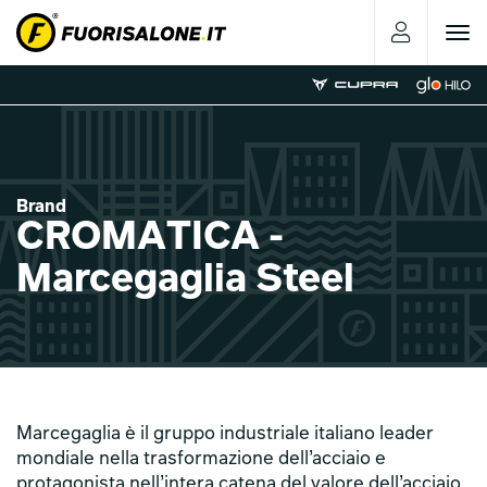
Toggle
navigat
Brand
CROMATICA -
Marcegaglia Steel
Marcegaglia è il gruppo industriale italiano leader
mondiale nella trasformazione dell’acciaio e
protagonista nell’intera catena del valore dell’acciaio.