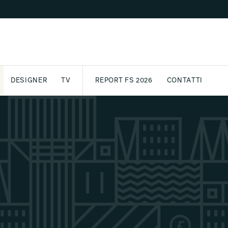
DESIGNER
TV
REPORT FS 2026
CONTATTI
GETTO
ASSPORT
AWARD
ARCHIVIO
PARTNER
INTERNATIONAL
NEWSLETTE