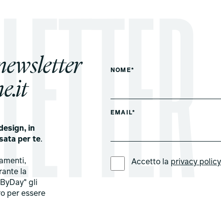
 newsletter
NOME*
e.it
EMAIL*
design, in
sata per te
.
LINGUA PREFERITA *
tamenti,
Accetto la
privacy polic
rante la
ByDay" gli
ro per essere