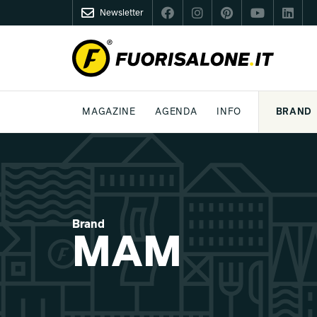
Newsletter
FUORISALONE.IT
MAGAZINE
AGENDA
INFO
BRAND
MILANO
MILANO DESIGN AGENDA
COS'È FUORISALONE
DESIGN
LIFESTYLE
TEMA
WORLD DESIGN EVENTS
MEDIA KIT
ESSERE PRO
P
Brand
MAM