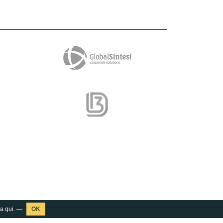
ca
qui
. —