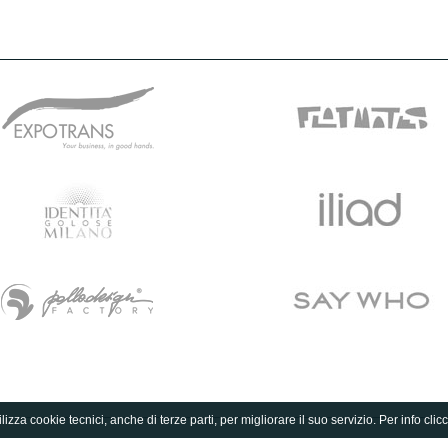
lizza cookie tecnici, anche di terze parti, per migliorare il suo servizio. Per info clic