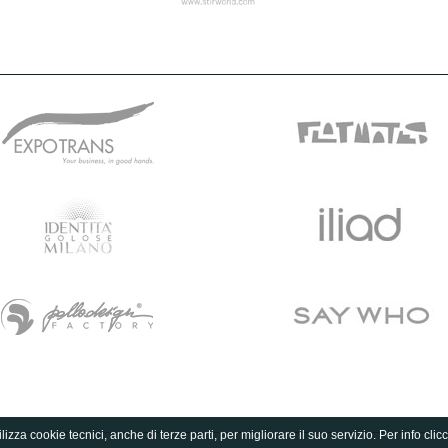
lizza cookie tecnici, anche di terze parti, per migliorare il suo servizio. Per info clic