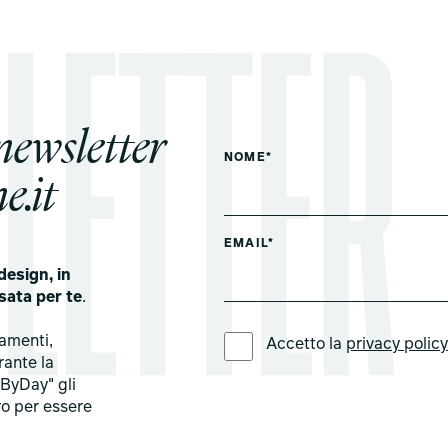
 newsletter
NOME*
e.it
EMAIL*
design, in
sata per te
.
LINGUA PREFERITA *
tamenti,
Accetto la
privacy polic
rante la
ByDay" gli
ro per essere