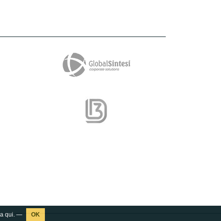
ca
qui
. —