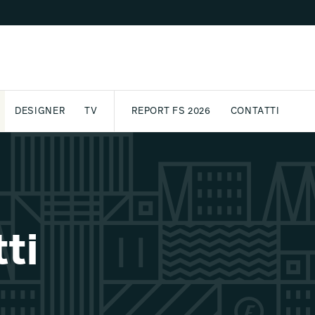
DESIGNER
TV
REPORT FS 2026
CONTATTI
GETTO
ASSPORT
AWARD
ARCHIVIO
PARTNER
INTERNATIONAL
NEWSLETTE
ti