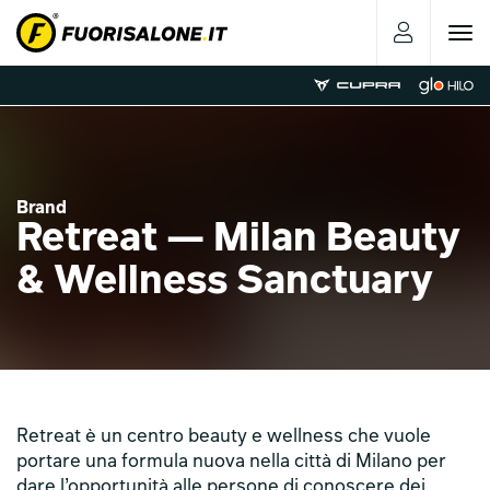
Toggle
navigat
Brand
Retreat — Milan Beauty
& Wellness Sanctuary
Retreat è un centro beauty e wellness che vuole
portare una formula nuova nella città di Milano per
dare l’opportunità alle persone di conoscere dei