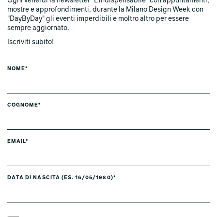
Ogni venerdi la newsletter "L'indispensabile" con appuntamenti,
mostre e approfondimenti, durante la Milano Design Week con
"DayByDay" gli eventi imperdibili e moltro altro per essere
sempre aggiornato.
Iscriviti subito!
NOME*
COGNOME*
EMAIL*
DATA DI NASCITA (ES. 16/05/1980)*
LINGUA PREFERITA *