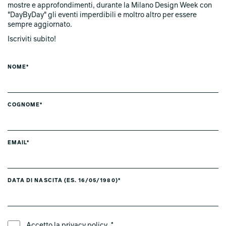
mostre e approfondimenti, durante la Milano Design Week con
"DayByDay" gli eventi imperdibili e moltro altro per essere
sempre aggiornato.
Iscriviti subito!
NOME*
COGNOME*
EMAIL*
DATA DI NASCITA (ES. 16/05/1980)*
LINGUA PREFERITA *
Accetto la
privacy policy
. *