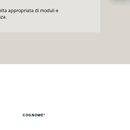
celta appropriata di moduli e
nza.
COGNOME*