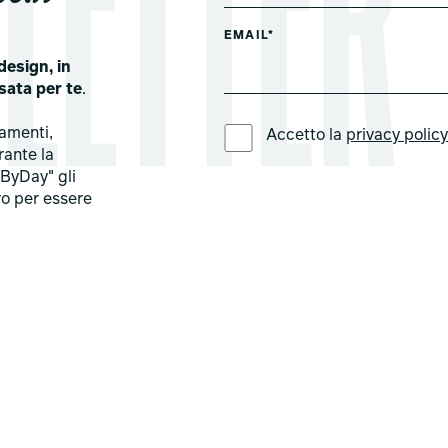
EMAIL*
design, in
sata per te
.
LINGUA PREFERITA *
tamenti,
Accetto la
privacy polic
rante la
ByDay" gli
ro per essere