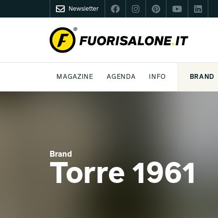
Newsletter
FUORISALONE.IT
MAGAZINE
AGENDA
INFO
BRAND
MILANO
MILANO DESIGN AGENDA
COS'È FUORISALONE
DESIGN
LIFESTYLE
TEMA
WORLD DESIGN EVENTS
MEDIA KIT
ESSERE PRO
P
Brand
Torre 1961