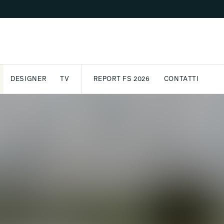
DESIGNER
TV
REPORT FS 2026
CONTATTI
GETTO
ASSPORT
AWARD
ARCHIVIO
PARTNER
INTERNATIONAL
NEWSLETTE