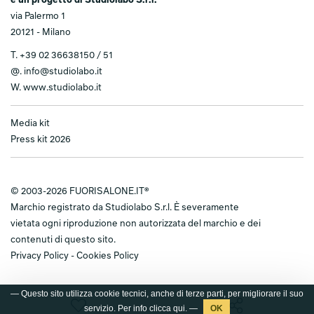
è un progetto di Studiolabo S.r.l.
via Palermo 1
20121 - Milano
T.
+39 02 36638150 / 51
@.
info@studiolabo.it
W.
www.studiolabo.it
Media kit
Press kit 2026
© 2003-2026 FUORISALONE.IT®
Marchio registrato da Studiolabo S.r.l. È severamente
vietata ogni riproduzione non autorizzata del marchio e dei
contenuti di questo sito.
Privacy Policy
-
Cookies Policy
— Questo sito utilizza cookie tecnici, anche di terze parti, per migliorare il suo
servizio. Per info clicca
qui
. —