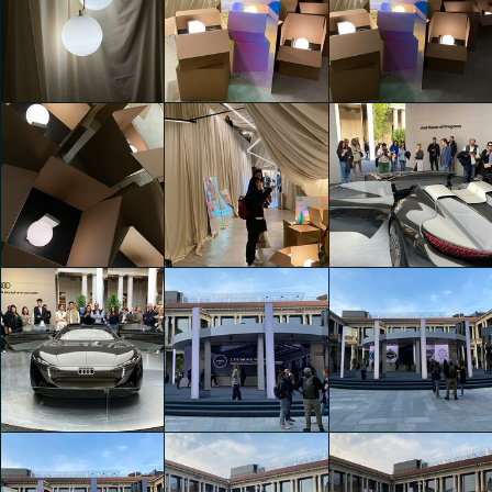
Monsieur Dior
Monsieur Dior
Monsieur Dior
Kaiyuan Liu
Kaiyuan Liu
Kaiyuan Liu
Delta Light - momentUM
Delta Light - momentUM
Delta Light - momentUM
Kaiyuan Liu
Kaiyuan Liu
Kaiyuan Liu
AUDI HOUSE OF
PROGRESS - THE
Delta Light - momentUM
Delta Light - momentUM
DOMINO ACT
Kaiyuan Liu
Kaiyuan Liu
Kaiyuan Liu