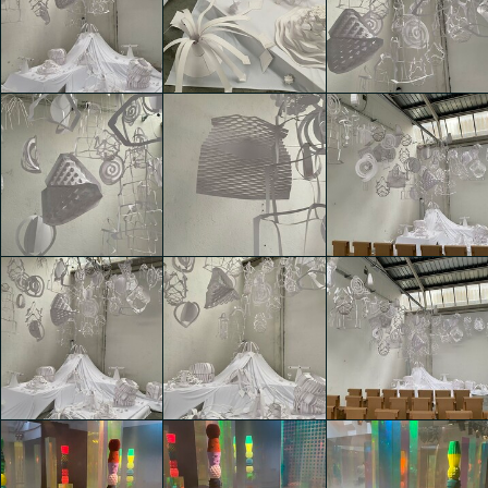
WORDS & WORKS:
WORDS & WORKS:
suggestioni per una
suggestioni per una
Vieni a Vedere by
“transizione energetica”
“transizione energetica”
Gaetano Pesce
sostenibile
sostenibile
Kaiyuan Liu
Kaiyuan Liu
Kaiyuan Liu
WORDS & WORKS:
WORDS & WORKS:
WORDS & WORKS:
suggestioni per una
suggestioni per una
suggestioni per una
“transizione energetica”
“transizione energetica”
“transizione energetica”
sostenibile
sostenibile
sostenibile
Kaiyuan Liu
Kaiyuan Liu
Kaiyuan Liu
WORDS & WORKS:
WORDS & WORKS:
WORDS & WORKS:
suggestioni per una
suggestioni per una
suggestioni per una
“transizione energetica”
“transizione energetica”
“transizione energetica”
sostenibile
sostenibile
sostenibile
Kaiyuan Liu
Kaiyuan Liu
Kaiyuan Liu