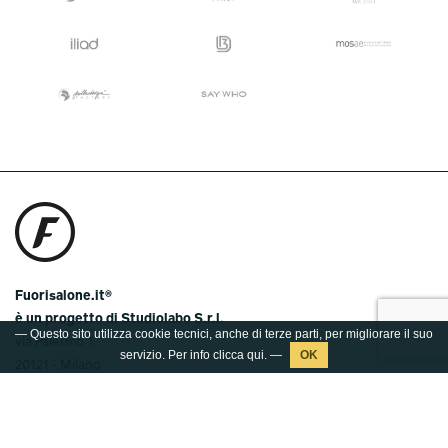
Fuorisalone.it®
è un progetto di Studiolabo S.r.l.
— Questo sito utilizza cookie tecnici, anche di terze parti, per migliorare il suo
via Palermo 1
servizio. Per info clicca
qui
. —
20121 - Milano
T.
+39 02 36638150 / 51
@.
info@studiolabo.it
W.
www.studiolabo.it