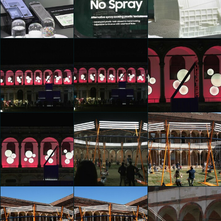
Bespoke Home, Bespoke
Bespoke Home, Bespoke
La Macchina Impossibile
Life
Life
Kaiyuan Liu
Kaiyuan Liu
Kaiyuan Liu
Bespoke Home, Bespoke
Bespoke Home, Bespoke
Bespoke Home, Bespoke
Life
Life
Life
Kaiyuan Liu
Kaiyuan Liu
Kaiyuan Liu
Artemide - La storia della
Artemide - La storia della
Artemide - La storia della
luce in Porta Romana
luce in Porta Romana
luce in Porta Romana
Kaiyuan Liu
Kaiyuan Liu
Kaiyuan Liu