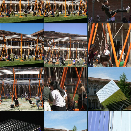
Artemide - La storia della
luce in Porta Romana
SWING
SWING
Kaiyuan Liu
Kaiyuan Liu
Kaiyuan Liu
SWING
SWING
SWING
Kaiyuan Liu
Kaiyuan Liu
Kaiyuan Liu
SWING
SWING
SWING
Kaiyuan Liu
Kaiyuan Liu
Kaiyuan Liu