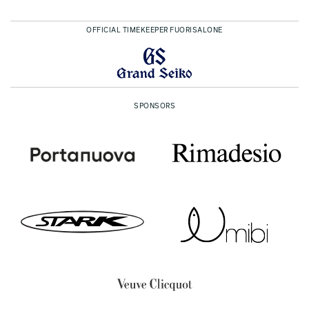
OFFICIAL TIMEKEEPER FUORISALONE
SPONSORS