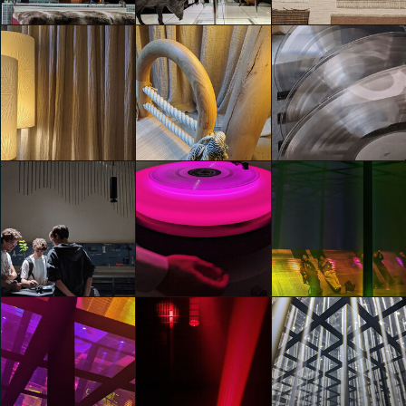
Clara Agustina
Clara Agustina
Clara Agustina
Timeless Modernity by
Virginia Arlotto x Jeroen
De Ruddere wrapped by
Staging Modernity
Staging Modernity
Designs of the Time
Clara Agustina
Clara Agustina
Clara Agustina
Timeless Modernity by
Timeless Modernity by
Virginia Arlotto x Jeroen
Virginia Arlotto x Jeroen
De Ruddere wrapped by
De Ruddere wrapped by
Designs of the Time
Designs of the Time
repeat the unrepeatable
Clara Agustina
Clara Agustina
Clara Agustina
Vans Presents Checkered
Future: Frequency
repeat the unrepeatable
repeat the unrepeatable
Manifest