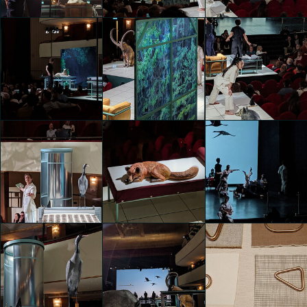
Clara Agustina
Clara Agustina
Clara Agustina
Staging Modernity
Staging Modernity
Staging Modernity
Clara Agustina
Clara Agustina
Clara Agustina
Staging Modernity
Staging Modernity
Staging Modernity
Clara Agustina
Clara Agustina
Clara Agustina
Staging Modernity
Staging Modernity
Staging Modernity