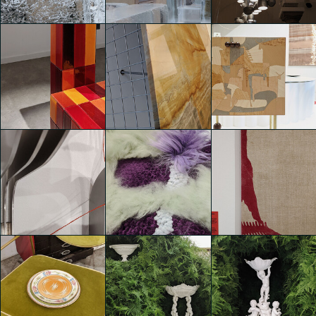
CRASH
Città Paradiso
future
Clara Agustina
Clara Agustina
Clara Agustina
TOKUJIN YOSHIOKA –
TOKUJIN YOSHIOKA –
Frozen
Frozen
Scarabei
Clara Agustina
Clara Agustina
Clara Agustina
we+ - Unseen Objects /
Budapest Select – A
SO-Colored
CRASH
VVoven View
Clara Agustina
Clara Agustina
Clara Agustina
Budapest Select – A
Budapest Select – A
Budapest Select – A