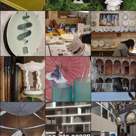
VVoven View
VVoven View
VVoven View
Clara Agustina
Clara Agustina
Clara Agustina
LABORATORIO
LABORATORIO
LABORATORIO
PARAVICINI x STUDIO
PARAVICINI x STUDIO
PARAVICINI x STUDIO
MARY LANNOX
MARY LANNOX
MARY LANNOX
PRESENTA JARDIN À
PRESENTA JARDIN À
PRESENTA JARDIN À
L'ITALIENNE
L'ITALIENNE
L'ITALIENNE
Clara Agustina
Clara Agustina
Clara Agustina
LABORATORIO
LABORATORIO
LABORATORIO
PARAVICINI x STUDIO
PARAVICINI x STUDIO
PARAVICINI x STUDIO
MARY LANNOX
MARY LANNOX
MARY LANNOX
PRESENTA JARDIN À
PRESENTA JARDIN À
PRESENTA JARDIN À
L'ITALIENNE
L'ITALIENNE
L'ITALIENNE
Clara Agustina
Clara Agustina
Clara Agustina
LABORATORIO
LABORATORIO
PARAVICINI x STUDIO
PARAVICINI x STUDIO
MARY LANNOX
MARY LANNOX
PRESENTA JARDIN À
PRESENTA JARDIN À
INTERNI CRE-ACTION -