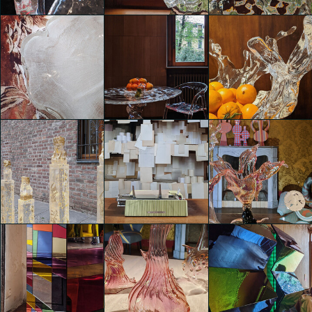
Clara Agustina
Clara Agustina
Clara Agustina
Codice: Arte vivente e
Codice: Arte vivente e
Codice: Arte vivente e
Design alla villa Leonardo
Design alla villa Leonardo
Design alla villa Leonardo
da Vinci
da Vinci
da Vinci
Clara Agustina
Clara Agustina
Clara Agustina
Codice: Arte vivente e
Codice: Arte vivente e
Codice: Arte vivente e
Design alla villa Leonardo
Design alla villa Leonardo
Design alla villa Leonardo
da Vinci
da Vinci
da Vinci
Clara Agustina
Clara Agustina
Clara Agustina
Codice: Arte vivente e
Design alla villa Leonardo
da Vinci
Eventi Fuorisalone 2025
Eventi Fuorisalone 2025