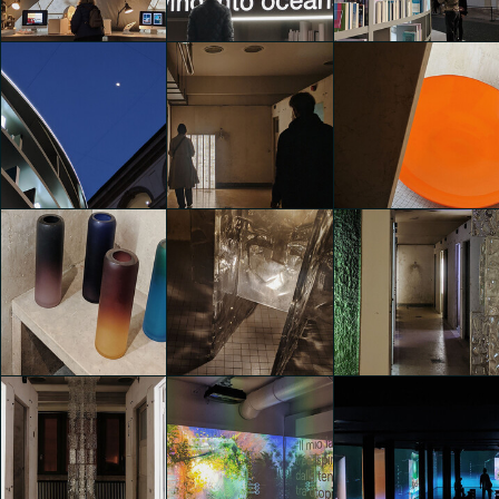
L'ITALIENNE
L'ITALIENNE
Installazioni
Clara Agustina
Clara Agustina
Clara Agustina
Design for the Moon
Es Devlin. Library of Light
Es Devlin. Library of Light
Clara Agustina
Clara Agustina
Clara Agustina
6AM GLASSWORKS
6AM GLASSWORKS
presenta TWO - FOLD
presenta TWO - FOLD
Es Devlin. Library of Light
SILENCE EXHIBITION
SILENCE EXHIBITION
Clara Agustina
Clara Agustina
Clara Agustina
6AM GLASSWORKS
6AM GLASSWORKS
6AM GLASSWORKS
presenta TWO - FOLD
presenta TWO - FOLD
presenta TWO - FOLD