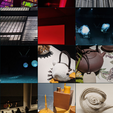
Clara Agustina
Clara Agustina
Clara Agustina
Vans Presents Checkered
Vans Presents Checkered
Vans Presents Checkered
Future: Frequency
Future: Frequency
Future: Frequency
Manifest
Manifest
Manifest
Clara Agustina
Clara Agustina
Clara Agustina
Vans Presents Checkered
KIA OPPOSITES UNITED:
KIA OPPOSITES UNITED:
Future: Frequency
ECLIPSE OF
ECLIPSE OF
Manifest
PERCEPTIONS
PERCEPTIONS
Clara Agustina
Clara Agustina
Clara Agustina
KIA OPPOSITES UNITED:
ECLIPSE OF
PERCEPTIONS
LOEWE TEAPOTS
LOEWE TEAPOTS