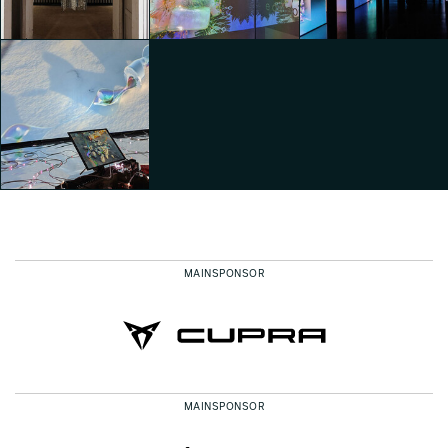
SILENCE EXHIBITION
SILENCE EXHIBITION
SILENCE EXHIBITION
Clara Agustina
Clara Agustina
Clara Agustina
6AM GLASSWORKS
presenta TWO - FOLD
REALIA di SABRINA
REALIA di SABRINA
SILENCE EXHIBITION
RATTÉ
RATTÉ
Clara Agustina
Clara Agustina
Clara Agustina
MAINSPONSOR
REALIA di SABRINA
RATTÉ
Clara Agustina
MAINSPONSOR