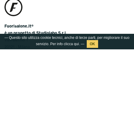
Fuorisalone.it®
è un progetto di Studiolabo S.r.l.
— Questo sito utilizza cookie tecnici, anche di terze parti, per migliorare il suo
via Palermo 1
servizio. Per info clicca
qui
. —
20121 - Milano
T.
+39 02 36638150 / 51
@.
info@studiolabo.it
W.
www.studiolabo.it
Media kit
Press kit 2026
© 2003-2026 FUORISALONE.IT®
Marchio registrato da Studiolabo S.r.l. È severamente
vietata ogni riproduzione non autorizzata del marchio e dei