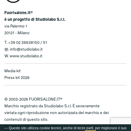
Fuorisalone.it®
è un progetto di Studiolabo S.r.l.
via Palermo 1
20121 - Milano
T.
+39 02 36638150 / 51
@.
info@studiolabo.it
W.
www.studiolabo.it
Media kit
Press kit 2026
© 2003-2026 FUORISALONE.IT®
Marchio registrato da Studiolabo S.r.l. È severamente
vietata ogni riproduzione non autorizzata del marchio e dei
contenuti di questo sito.
Privacy Policy
-
Cookies Policy
— Questo sito utilizza cookie tecnici, anche di terze parti, per migliorare il suo