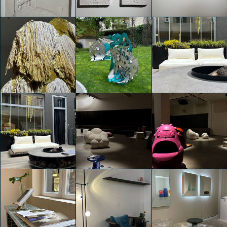
Isabella Erika
Isabella Erika
Isabella Erika
Schmalzbauer
Schmalzbauer
Schmalzbauer
Matteo Cibic presenta
Matteo Cibic presenta
Matteo Cibic presenta
LAKAPOLIESIS @
LAKAPOLIESIS @
LAKAPOLIESIS @
Fondazione Luigi Rovati
Fondazione Luigi Rovati
Fondazione Luigi Rovati
Isabella Erika
Isabella Erika
Isabella Erika
Schmalzbauer
Schmalzbauer
Schmalzbauer
Matteo Cibic presenta
Matteo Cibic presenta
LAKAPOLIESIS @
LAKAPOLIESIS @
Fondazione Luigi Rovati
Fondazione Luigi Rovati
SENSES
Isabella Erika
Isabella Erika
Isabella Erika
Schmalzbauer
Schmalzbauer
Schmalzbauer
SENSES
SENSES
SENSES