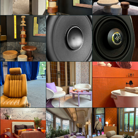
Magnete Collection
Magnete Collection
Magnete Collection
Isabella Erika
Isabella Erika
Isabella Erika
Schmalzbauer
Schmalzbauer
Schmalzbauer
Alimonti Milano presenta
Alimonti Milano presenta
Alimonti Milano presenta
Magnete Collection
Magnete Collection
Magnete Collection
Isabella Erika
Isabella Erika
Isabella Erika
Schmalzbauer
Schmalzbauer
Schmalzbauer
Alimonti Milano presenta
Driving The Future - Un
Driving The Future - Un
Magnete Collection
Racconto Sensoriale
Racconto Sensoriale
Isabella Erika
Isabella Erika
Isabella Erika
Schmalzbauer
Schmalzbauer
Schmalzbauer
Driving The Future - Un
HEARST ITALIA presenta
HEARST ITALIA presenta