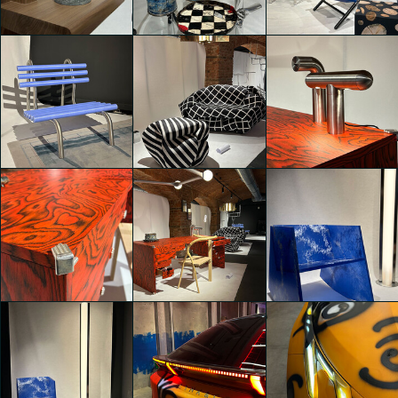
Isabella Erika
Isabella Erika
Isabella Erika
Schmalzbauer
Schmalzbauer
Schmalzbauer
Galerie Zippenfenig
Galerie Zippenfenig
Galerie Zippenfenig
presenta Vienna Vibes
presenta Vienna Vibes
presenta Vienna Vibes
Isabella Erika
Isabella Erika
Isabella Erika
Schmalzbauer
Schmalzbauer
Schmalzbauer
Galerie Zippenfenig
Galerie Zippenfenig
Galerie Zippenfenig
presenta Vienna Vibes
presenta Vienna Vibes
presenta Vienna Vibes
Isabella Erika
Isabella Erika
Isabella Erika
Schmalzbauer
Schmalzbauer
Schmalzbauer
Galerie Zippenfenig
Galerie Zippenfenig
Galerie Zippenfenig
presenta Vienna Vibes
presenta Vienna Vibes
presenta Vienna Vibes