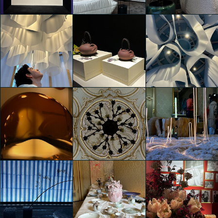
Schmalzbauer
Schmalzbauer
Schmalzbauer
LONDONART NEW
LONDONART NEW
Eventi Fuorisalone 2025
COLLECTION
COLLECTION
Isabella Erika
Isabella Erika
Isabella Erika
Schmalzbauer
Schmalzbauer
Schmalzbauer
LOEWE TEAPOTS
LOEWE TEAPOTS
LOEWE TEAPOTS
Isabella Erika
Isabella Erika
Isabella Erika
Schmalzbauer
Schmalzbauer
Schmalzbauer
MoscaPartners Variations
MoscaPartners Variations
MoscaPartners Variations
Isabella Erika
Isabella Erika
Isabella Erika