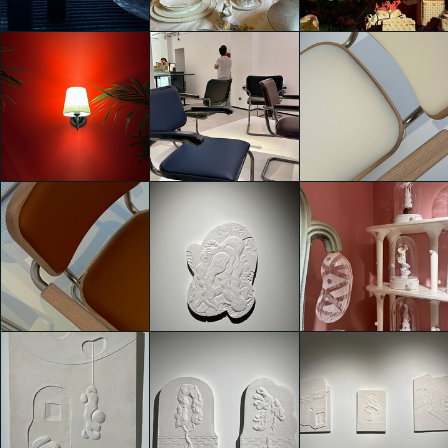
Schmalzbauer
Schmalzbauer
Schmalzbauer
MoscaPartners Variations
MoscaPartners Variations
GUESS
Isabella Erika
Isabella Erika
Isabella Erika
Schmalzbauer
Schmalzbauer
Schmalzbauer
JS . THONET – A
JS . THONET – A
PERSONAL
PERSONAL
INTERPRETATION BY JIL
INTERPRETATION BY JIL
GUESS
SANDER
SANDER
Isabella Erika
Isabella Erika
Isabella Erika
Schmalzbauer
Schmalzbauer
Schmalzbauer
JS . THONET – A
PERSONAL
Matteo Cibic presenta
Matteo Cibic presenta
INTERPRETATION BY JIL
LAKAPOLIESIS @
LAKAPOLIESIS @
SANDER
Fondazione Luigi Rovati
Fondazione Luigi Rovati