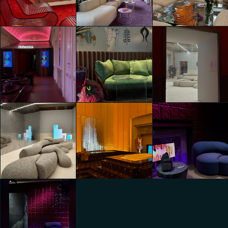
Racconto Sensoriale
Elle Decor Alchemica
Elle Decor Alchemica
Isabella Erika
Isabella Erika
Isabella Erika
Schmalzbauer
Schmalzbauer
Schmalzbauer
HEARST ITALIA presenta
HEARST ITALIA presenta
HEARST ITALIA presenta
Elle Decor Alchemica
Elle Decor Alchemica
Elle Decor Alchemica
Isabella Erika
Isabella Erika
Isabella Erika
Schmalzbauer
Schmalzbauer
Schmalzbauer
HEARST ITALIA presenta
HEARST ITALIA presenta
HEARST ITALIA presenta
Elle Decor Alchemica
Elle Decor Alchemica
Elle Decor Alchemica
Isabella Erika
Isabella Erika
Isabella Erika
Schmalzbauer
Schmalzbauer
Schmalzbauer
HEARST ITALIA presenta
HEARST ITALIA presenta
HEARST ITALIA presenta