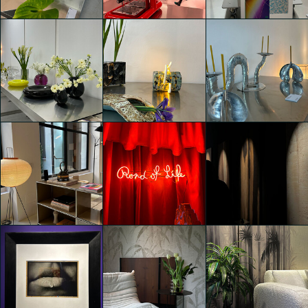
DEORON ELEVATING
DEORON ELEVATING
DEORON ELEVATING
OBJECTS
OBJECTS
OBJECTS
Isabella Erika
Isabella Erika
Isabella Erika
Schmalzbauer
Schmalzbauer
Schmalzbauer
DEORON ELEVATING
DEORON ELEVATING
DEORON ELEVATING
OBJECTS
OBJECTS
OBJECTS
Isabella Erika
Isabella Erika
Isabella Erika
Schmalzbauer
Schmalzbauer
Schmalzbauer
Eventi Fuorisalone 2025
Eventi Fuorisalone 2025
Eventi Fuorisalone 2025
Isabella Erika
Isabella Erika
Isabella Erika