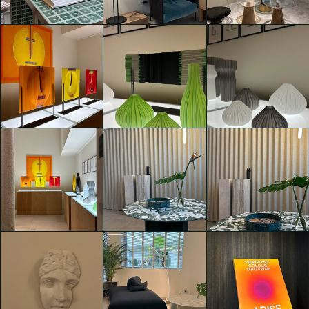
Isabella Erika
Isabella Erika
Isabella Erika
Schmalzbauer
Schmalzbauer
Schmalzbauer
SENSES
SENSES
SENSES
Isabella Erika
Isabella Erika
Isabella Erika
Schmalzbauer
Schmalzbauer
Schmalzbauer
SENSES
SENSES
SENSES
Isabella Erika
Isabella Erika
Isabella Erika
Schmalzbauer
Schmalzbauer
Schmalzbauer
SENSES
SENSES
SENSES