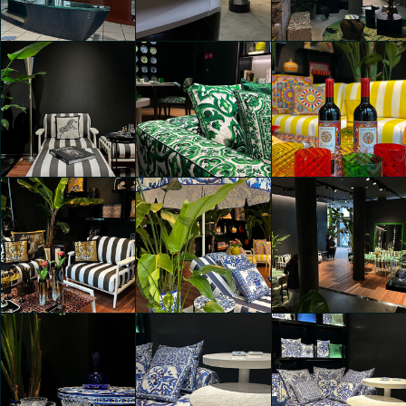
Isabella Erika
Isabella Erika
Isabella Erika
Schmalzbauer
Schmalzbauer
Schmalzbauer
Lynk & Co presenta
Lynk & Co presenta
Lynk & Co presenta
"LYNES MILAN"
"LYNES MILAN"
"LYNES MILAN"
Isabella Erika
Isabella Erika
Isabella Erika
Schmalzbauer
Schmalzbauer
Schmalzbauer
Eventi Fuorisalone 2025
Eventi Fuorisalone 2025
Eventi Fuorisalone 2025
Isabella Erika
Isabella Erika
Isabella Erika
Schmalzbauer
Schmalzbauer
Schmalzbauer