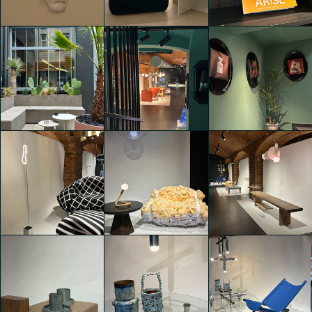
Isabella Erika
Isabella Erika
Isabella Erika
Schmalzbauer
Schmalzbauer
Schmalzbauer
SENSES
SENSES
SENSES
Isabella Erika
Isabella Erika
Isabella Erika
Schmalzbauer
Schmalzbauer
Schmalzbauer
Galerie Zippenfenig
Galerie Zippenfenig
SENSES
presenta Vienna Vibes
presenta Vienna Vibes
Isabella Erika
Isabella Erika
Isabella Erika
Schmalzbauer
Schmalzbauer
Schmalzbauer
Galerie Zippenfenig
Galerie Zippenfenig
Galerie Zippenfenig
presenta Vienna Vibes
presenta Vienna Vibes
presenta Vienna Vibes