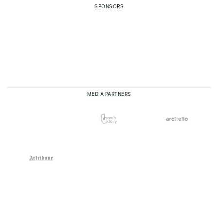
SPONSORS
MEDIA PARTNERS