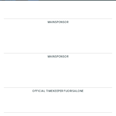
MAINSPONSOR
Momentum
Francesca Cerutti
MAINSPONSOR
OFFICIAL TIMEKEEPER FUORISALONE