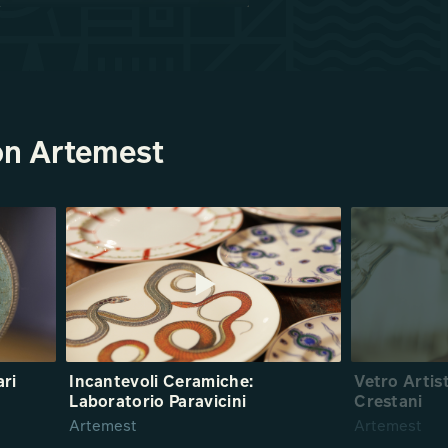
con Artemest
ari
Incantevoli Ceramiche:
Vetro Artis
Laboratorio Paravicini
Crestani
Artemest
Artemest