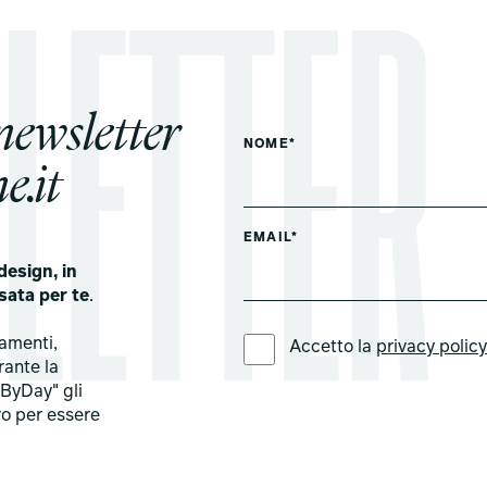
 newsletter
NOME*
e.it
EMAIL*
design, in
sata per te
.
LINGUA PREFERITA *
tamenti,
Accetto la
privacy polic
rante la
ByDay" gli
ro per essere