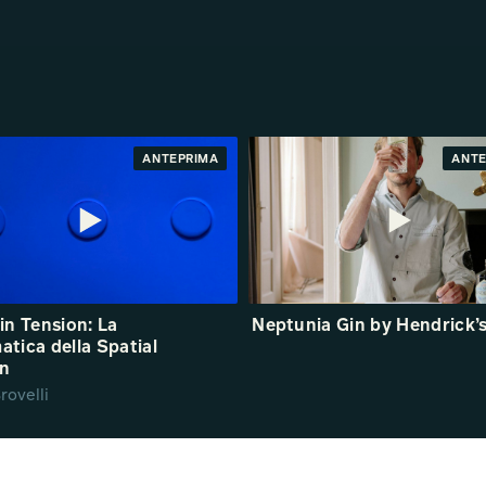
ANTEPRIMA
ANTE
in Tension: La
Neptunia Gin by Hendrick’
tica della Spatial
on
rovelli