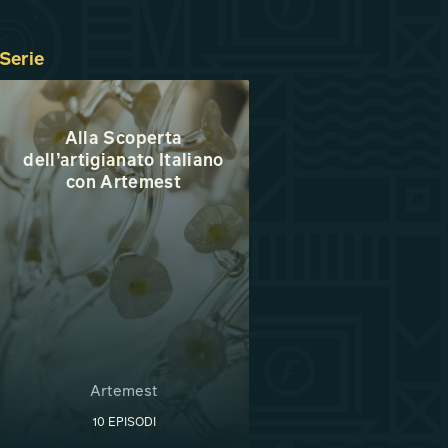
Serie
Alla Scoperta
dell’artigianato Italiano
con Artemest
Artemest
10 EPISODI