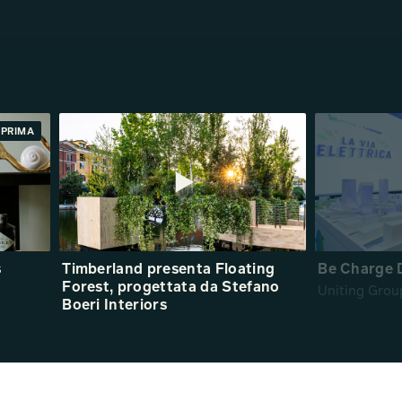
PRIMA
s
Timberland presenta Floating
Be Charge 
Forest, progettata da Stefano
Uniting Grou
Boeri Interiors