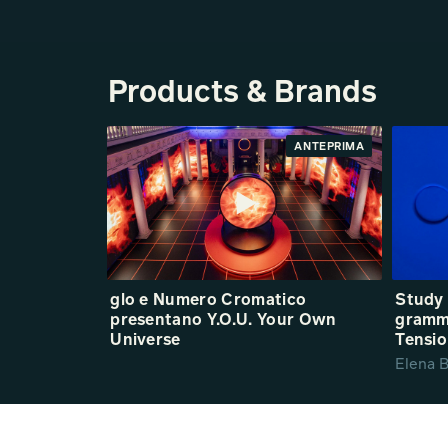
Products & Brands
ANTEPRIMA
glo e Numero Cromatico
Study 
presentano Y.O.U. Your Own
gramma
Universe
Tensi
Elena B