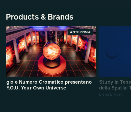
Products & Brands
ANTEPRIMA
glo e Numero Cromatico presentano
Study in Ten
Y.O.U. Your Own Universe
della Spatial
Elena Brovelli