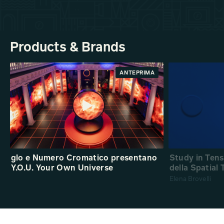
Products & Brands
ANTEPRIMA
glo e Numero Cromatico presentano
Study in Ten
Y.O.U. Your Own Universe
della Spatial
Elena Brovelli