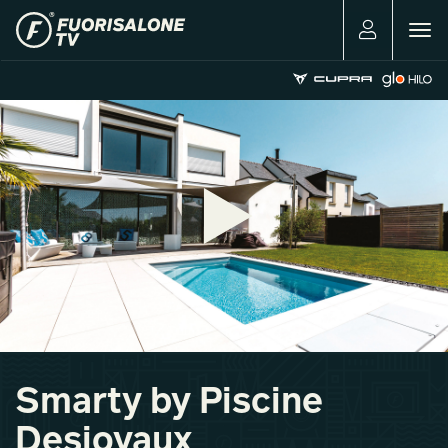
Togg
navig
Smarty by Piscine
Desjoyaux