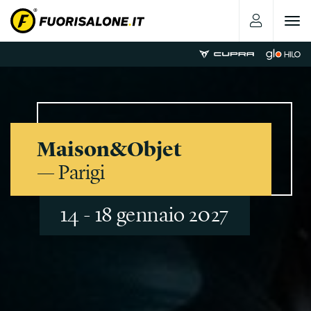
Toggle
navigat
Maison&Objet
— Parigi
14 - 18 gennaio 2027