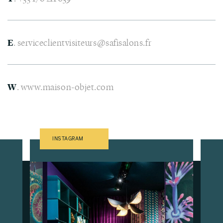
E
.
serviceclientvisiteurs@safisalons.fr
W
.
www.maison-objet.com
INSTAGRAM