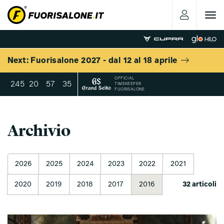
Toggle
navigat
Next: Fuorisalone 2027 - dal 12 al 18 aprile
OFFICIAL
245
.
20
.
57
.
32
TIMEKEEPER
FUORISALONE
Archivio
2026
2025
2024
2023
2022
2021
2020
2019
2018
2017
2016
32 articoli