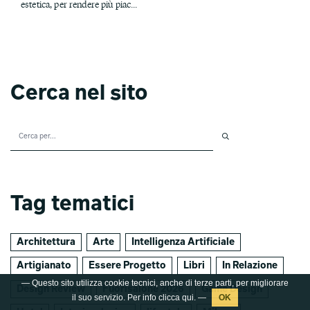
estetica, per rendere più piac...
Cerca nel sito
Tag tematici
Architettura
Arte
Intelligenza Artificiale
Artigianato
Essere Progetto
Libri
In Relazione
— Questo sito utilizza cookie tecnici, anche di terze parti, per migliorare
Design Review
Fuorisalone 2026
Game Design
il suo servizio. Per info clicca
qui
. —