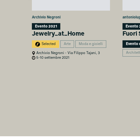
Archivio Negroni
antoniolu
Evento 2021
Evento 
Jewelry_at_Home
Fuori 
Selected
Arte
Moda e gioielli
Evento d
Architet
Archivio Negroni - Via Filippo Tajani, 3
5-10 settembre 2021