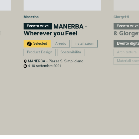
Manerba
Giorgetti
MANERBA -
Evento 2021
Evento 2021
i
Wherever you Feel
& Giorge
Selected
Arredo
Installazioni
Evento digit
Product Design
Sostenibilità
Architettura
Materiali spec
MANERBA - Piazza S. Simpliciano
4-10 settembre 2021