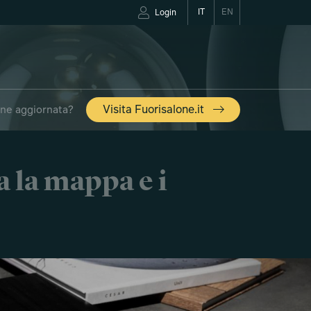
IT
EN
Login
one aggiornata?
Visita Fuorisalone.it
a la mappa e i