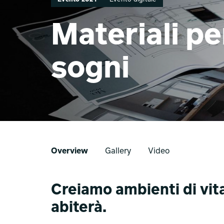
Materiali pe
sogni
Overview
Gallery
Video
Creiamo ambienti di vita 
abiterà.