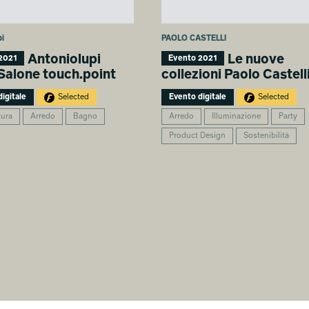
pi
PAOLO CASTELLI
Antoniolupi
Le nuove
2021
Evento 2021
Salone touch.point
collezioni Paolo Castell
igitale
Selected
Evento digitale
Selected
tura
Arredo
Bagno
Arredo
Illuminazione
Party
Product Design
Sostenibilità