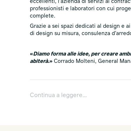
eccellenti, l’azienda di servizi al contra
professionisti e laboratori con cui proget
complete.
Grazie a sei spazi dedicati al design e a
di design su misura, consulenza d’arredo
«
Diamo forma alle idee, per creare ambien
abiterà.
»
Corrado Molteni, General Man
Continua a leggere...