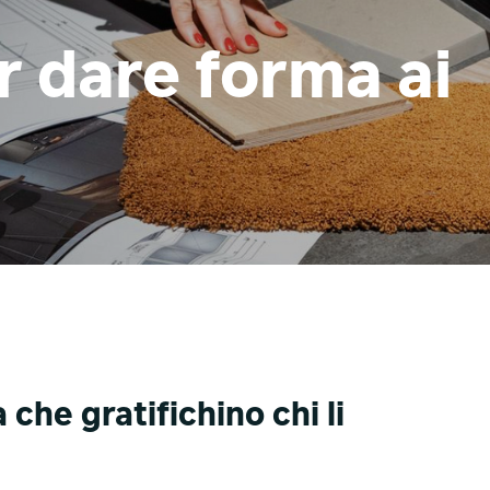
r dare forma ai
che gratifichino chi li