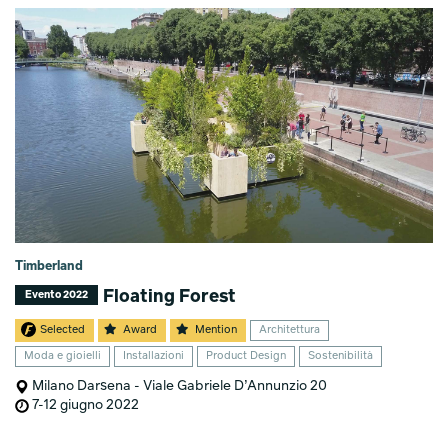
Timberland
Floating Forest
Evento 2022
Selected
Award
Mention
Architettura
Moda e gioielli
Installazioni
Product Design
Sostenibilità
Milano Darsena - Viale Gabriele D’Annunzio 20
7-12 giugno 2022