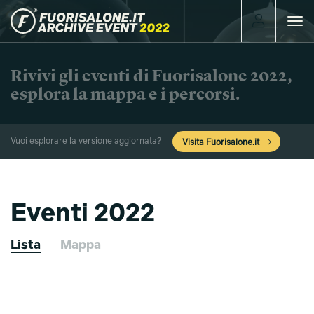
Toggle
navigat
Rivivi gli eventi di Fuorisalone 2022,
esplora la mappa e i percorsi.
Vuoi esplorare la versione aggiornata?
Visita Fuorisalone.it
Eventi 2022
Lista
Mappa