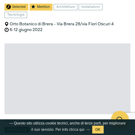
Selected
Mention
Architettura
Installazioni
Tecnologia
Orto Botanico di Brera - Via Brera 28/via Fiori Oscuri 4
6-12 giugno 2022
CEDIT - Ceramiche d'Italia
— Questo sito utilizza cookie tecnici, anche di terze parti, per migliorare
il suo servizio. Per info clicca
qui
. —
New Future Treasures
Evento 2022