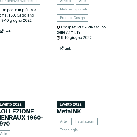
Conferenze, workshop
Arredo
Arte
Materiali speciali
Un posto in più - Via
oma, 150, Gaggiano
Product Design
9-10 giugno 2022
ProspettivaX - Via Molino
Link
delle Armi, 19
9-10 giugno 2022
Link
Evento 2022
Evento 2022
COLLEZIONE
MetaINK
HENRAUX 1960-
Arte
Installazioni
970
Tecnologia
Arte