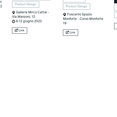
ri
Product Design
 2
Product Design
Galleria Mirco Cattai -
Foscarini Spazio
Via Manzoni, 12
Monforte - Corso Monforte
6-12 giugno 2022
19
Link
Link