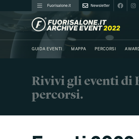
Fuorisalone.it
Newsletter
FUORISALONE.IT
GUIDA EVENTI
MAPPA
PERCORSI
AWAR
FOTO
MOODBOARD
E.REPORTER
Rivivi gli eventi d
percorsi.