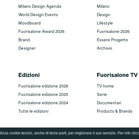
Milano Design Agenda
Milano
World Design Events
Design
Moodboard
Lifestyle
Fuorisalone Award 2026
Fuorisalone 2026
Brand
Essere Progetto
Designer
Archivio
Edizioni
Fuorisalone TV
Fuorisalone edizione 2026
TV home
Fuorisalone edizione 2025
Serie
Fuorisalone edizione 2024
Documentari
Tutte le edizioni
Products & Brands
lizza cookie tecnici, anche di terze parti, per migliorare il suo servizio. Per info clic