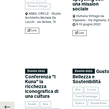
una mission
Product Design
sociale
AMDL CIRCLE - Studio
Humana Vintage via
Architetto Michele De
Vigevano - Via Vigevano, 
Lucchi - via Varese, 15
9-10 giugno 2022
Link
Link
Gust
Evento 2022
Evento 2022
Conferenza "I
Bellezza e
Kuna" la
Sostenibilità
ricchezza
Arte
Cucina
iconografica di
una cultura
Food & beverage
Grafica
Sostenibilità
Arredo
Arte