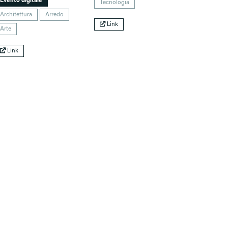
Evento digitale
Tecnologia
Architettura
Arredo
Link
Arte
Link