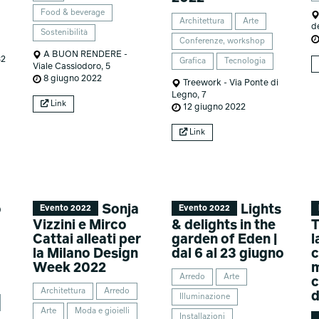
Food & beverage
Architettura
Arte
de
Sostenibilità
Conferenze, workshop
A BUON RENDERE -
32
Grafica
Tecnologia
Viale Cassiodoro, 5
8 giugno 2022
Treework - Via Ponte di
Legno, 7
Link
12 giugno 2022
Link
o
Sonja
Lights
Evento 2022
Evento 2022
Vizzini e Mirco
& delights in the
T
Cattai alleati per
garden of Eden |
l
la Milano Design
dal 6 al 23 giugno
c
Week 2022
m
Arredo
Arte
c
Architettura
Arredo
d
Illuminazione
Arte
Moda e gioielli
Installazioni