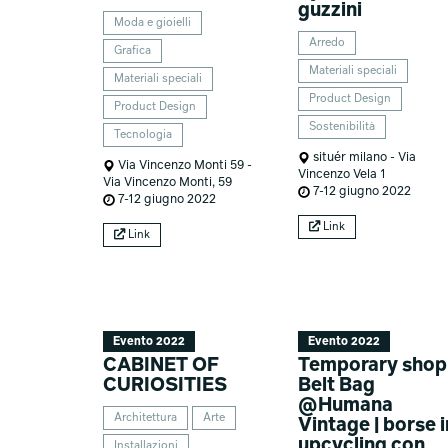
guzzini
Moda e gioielli
Arredo
Grafica
Materiali speciali
Materiali speciali
Product Design
Product Design
Sostenibilità
Tecnologia
situér milano - Via
Via Vincenzo Monti 59 -
Vincenzo Vela 1
Via Vincenzo Monti, 59
7-12 giugno 2022
7-12 giugno 2022
Link
Link
Evento 2022
Evento 2022
CABINET OF
Temporary shop
CURIOSITIES
Belt Bag
@Humana
Architettura
Arte
Vintage | borse i
upcycling con
Installazioni