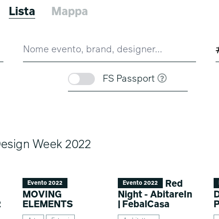
Lista
Mappa
FS Passport
o Design Week 2022
r
Red
Evento 2022
Evento 2022
MOVING
Night - AbitareIn
2
ELEMENTS
| FebalCasa
P