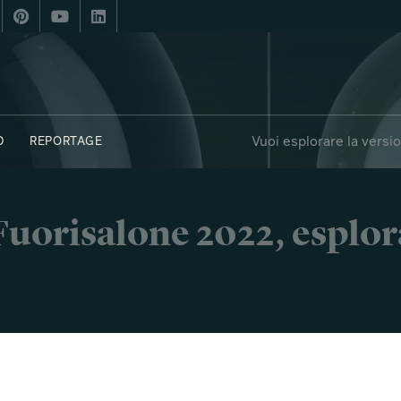
Vuoi esplorare la versi
D
REPORTAGE
i Fuorisalone 2022, esplor