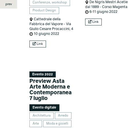
De Nigris Mestri Acetie
Conferenze, workshop
prev
dal 1889 - Corso Magenta
Product Design
6-11 giugno 2022
Cattedrale della
Link
Fabbrica del Vapore - Via
Giulio Cesare Procaccini, 4
10 giugno 2022
Link
Evento 2022
Preview Asta
Arte Moderna e
Contemporanea
7 luglio
Evento digitale
Architettura
Arredo
Arte
Moda e gioielli