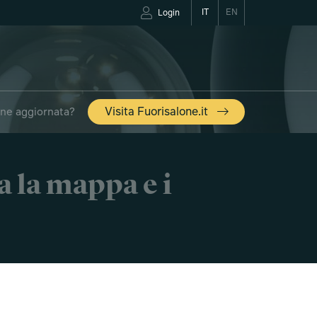
IT
EN
Login
one aggiornata?
Visita Fuorisalone.it
a la mappa e i