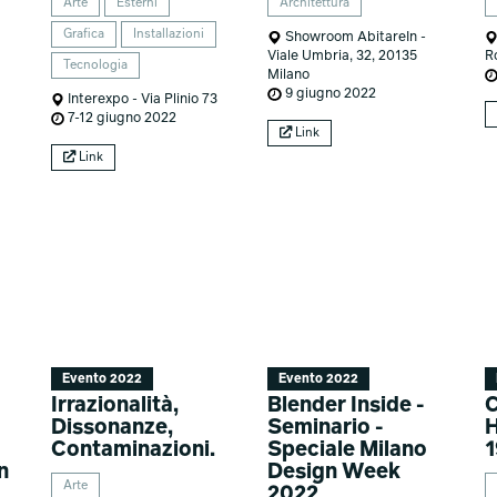
Arte
Esterni
Architettura
Grafica
Installazioni
Showroom AbitareIn -
Viale Umbria, 32, 20135
R
Tecnologia
Milano
9 giugno 2022
Interexpo - Via Plinio 73
7-12 giugno 2022
Link
Link
Evento 2022
Evento 2022
Irrazionalità,
Blender Inside -
Dissonanze,
Seminario -
Contaminazioni.
Speciale Milano
1
n
Design Week
Arte
2022