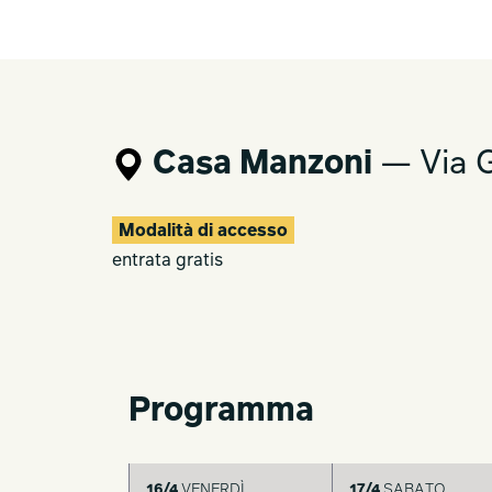
Casa Manzoni
— Via G
Modalità di accesso
entrata gratis
Programma
16/4
VENERDÌ
17/4
SABATO