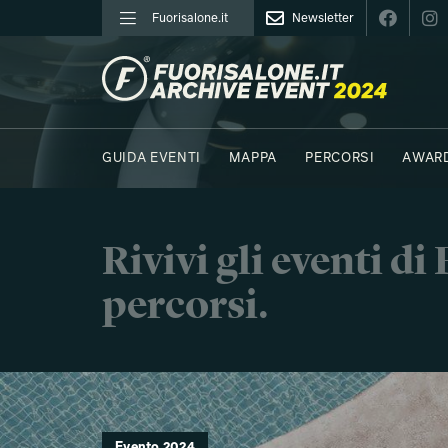
Fuorisalone.it
Newsletter
FUORISALONE.IT
GUIDA EVENTI
MAPPA
PERCORSI
AWAR
FOTO
MOODBOARD
E.REPORTER
C41 - 
Rivivi gli eventi d
percorsi.
Evento 2024