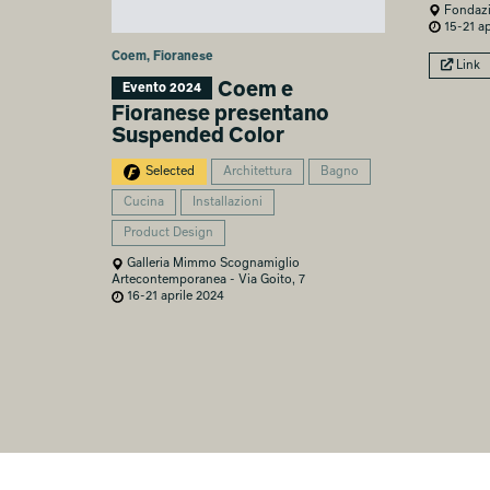
Fondazio
15-21 ap
Coem, Fioranese
Link
Coem e
Evento 2024
Fioranese presentano
Suspended Color
Selected
Architettura
Bagno
Cucina
Installazioni
Product Design
Galleria Mimmo Scognamiglio
Artecontemporanea - Via Goito, 7
16-21 aprile 2024