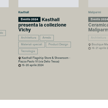
Kasthall
Malìparmi
Kasthall
Evento 2024
Evento 2024
presenta la collezione
Ceramica
Vichy
Malìparm
edo
Architettura
Arredo
Architettura
Materiali speciali
Product Design
Boutique Malì
16-21 aprile 
Tecnologia
Kasthall Flagship Store & Showroom -
Piazza Paolo VI (via Delio Tessa)
15-20 aprile 2024