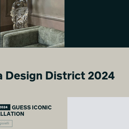
ra Design District 2024
MAMAGREEN 2024 | PdM a
Casa Manzoni
Silvia Bersani
GUESS ICONIC
2024
ALLATION
ioielli