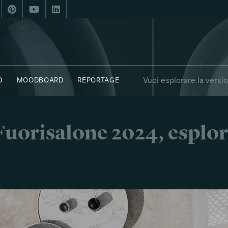
Vuoi esplorare la versi
D
MOODBOARD
REPORTAGE
OBJECTS
SAY WHO X FUORISALONE
i Fuorisalone 2024, esplor