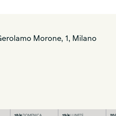
erolamo Morone, 1, Milano
18/4
DOMENICA
19/4
LUNEDÌ
20/