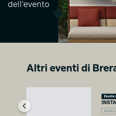
dell'evento
Altri eventi di Bre
MAMAGREEN 2024 | PdM a
Casa Manzoni
José Manuel Toral Martínez
Evento 
INST
Moda e g