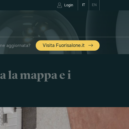
IT
EN
Login
one aggiornata?
Visita Fuorisalone.it
a la mappa e i