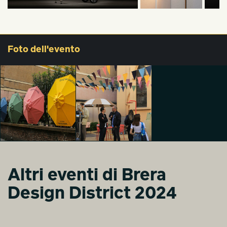
Foto
dell'evento
Altri eventi di Brera
MENU II
MENU II
Design District 2024
Yeni Tatiana
Maddalena
Sartori
Milanesi