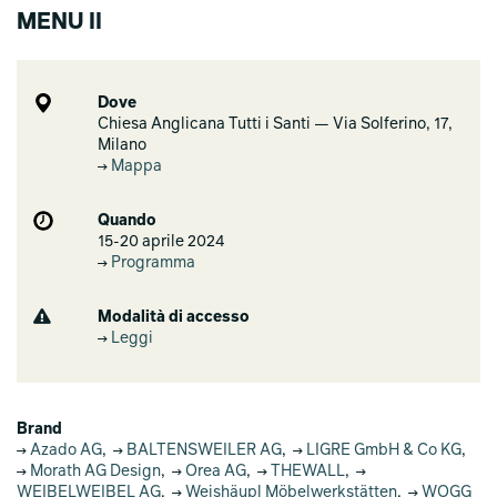
MENU II
Dove
Chiesa Anglicana Tutti i Santi — Via Solferino, 17,
Milano
Mappa
Quando
15-20 aprile 2024
Programma
Modalità di accesso
Leggi
Brand
Azado AG
,
BALTENSWEILER AG
,
LIGRE GmbH & Co KG
,
Morath AG Design​
,
Orea AG
,
THEWALL
,
WEIBELWEIBEL AG
,
Weishäupl Möbelwerkstätten
,
WOGG