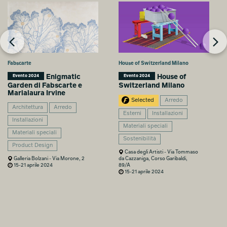
Fabscarte
House of Switzerland Milano
Enigmatic
House of
Evento 2024
Evento 2024
Garden di Fabscarte e
Switzerland Milano
Marialaura Irvine
Selected
Arredo
Architettura
Arredo
Esterni
Installazioni
Installazioni
Materiali speciali
Materiali speciali
Sostenibilità
Product Design
Casa degli Artisti - Via Tommaso
Galleria Bolzani - Via Morone, 2
da Cazzaniga, Corso Garibaldi,
15-21 aprile 2024
89/A
15-21 aprile 2024