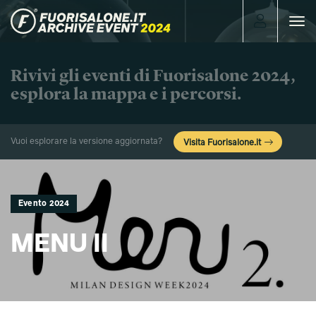
Toggle
navigat
Rivivi gli eventi di Fuorisalone 2024,
esplora la mappa e i percorsi.
Vuoi esplorare la versione aggiornata?
Visita Fuorisalone.it
Evento 2024
MENU II