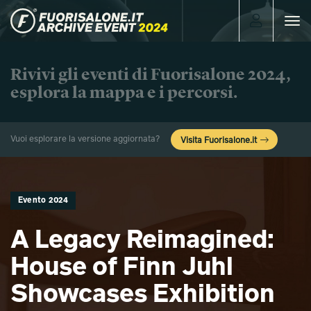
Toggle
navigat
Rivivi gli eventi di Fuorisalone 2024,
esplora la mappa e i percorsi.
Vuoi esplorare la versione aggiornata?
Visita Fuorisalone.it
Evento 2024
A Legacy Reimagined:
House of Finn Juhl
Showcases Exhibition