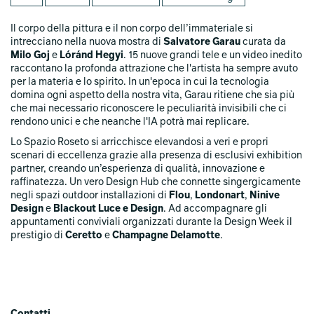
Il corpo della pittura e il non corpo dell’immateriale si
intrecciano nella nuova mostra di
Salvatore Garau
curata da
Milo Goj
e
Lóránd Hegyi
. 15 nuove grandi tele e un video inedito
raccontano la profonda attrazione che l'artista ha sempre avuto
per la materia e lo spirito. In un'epoca in cui la tecnologia
domina ogni aspetto della nostra vita, Garau ritiene che sia più
che mai necessario riconoscere le peculiarità invisibili che ci
rendono unici e che neanche l'IA potrà mai replicare.
Lo Spazio Roseto si arricchisce elevandosi a veri e propri
scenari di eccellenza grazie alla presenza di esclusivi exhibition
partner, creando un’esperienza di qualità, innovazione e
raffinatezza. Un vero Design Hub che connette singergicamente
negli spazi outdoor installazioni di
Flou
,
Londonart
,
Ninive
Design
e
Blackout Luce e Design
. Ad accompagnare gli
appuntamenti conviviali organizzati durante la Design Week il
prestigio di
Ceretto
e
Champagne Delamotte
.