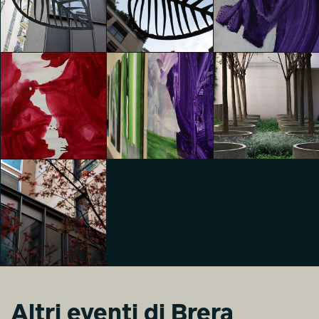
CORPO NON
CORPO NON
CORPO
CORPO
CORPO NON
Luca Andrè Nunez
Luca Andrè Nunez
CORPO
Cerquera
Cerquera
Lavinia Cotti
CORPO NON
CORPO NON
CORPO NON
CORPO
CORPO
CORPO
Lavinia Cotti
Lavinia Cotti
Mattia Fedeli
Altri eventi di Brera