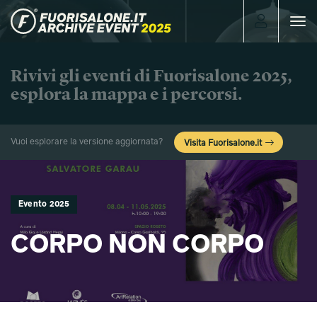
Toggle
navigat
Rivivi gli eventi di Fuorisalone 2025,
esplora la mappa e i percorsi.
Vuoi esplorare la versione aggiornata?
Visita Fuorisalone.it
Evento 2025
CORPO NON CORPO