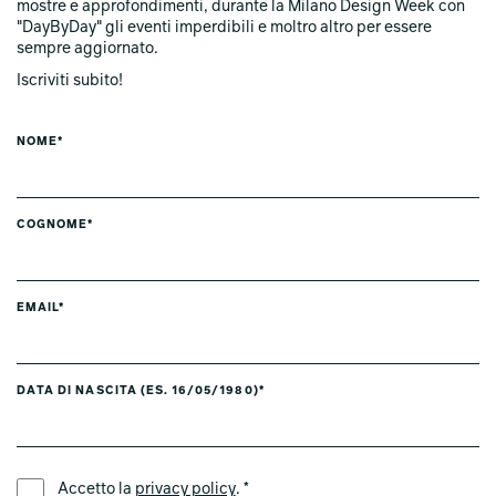
mostre e approfondimenti, durante la Milano Design Week con
"DayByDay" gli eventi imperdibili e moltro altro per essere
sempre aggiornato.
Iscriviti subito!
NOME*
COGNOME*
EMAIL*
DATA DI NASCITA (ES. 16/05/1980)*
LINGUA PREFERITA *
Accetto la
privacy policy
. *