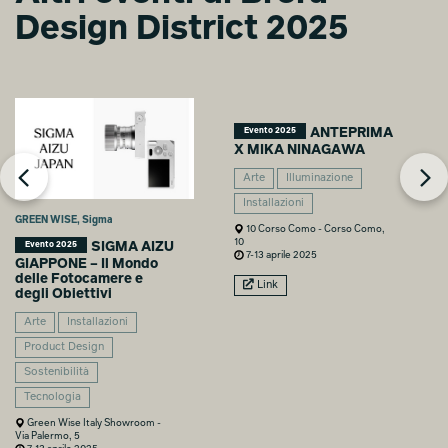
CORPO NON
Design District 2025
CORPO
Mattia Fedeli
ANTEPRIMA
Evento 2025
X MIKA NINAGAWA
Arte
Illuminazione
Installazioni
GREEN WISE, Sigma
10 Corso Como - Corso Como,
10
SIGMA AIZU
Evento 2025
7-13 aprile 2025
GIAPPONE – Il Mondo
delle Fotocamere e
Link
degli Obiettivi
Arte
Installazioni
Product Design
Sostenibilità
Tecnologia
Green Wise Italy Showroom -
Via Palermo, 5