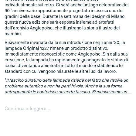
individualmente sul retro. Ci sarà anche un logo celebrativo del
90° anniversario appositamente progettato inciso su uno dei
gradini della base. Durante la settimana del design di Milano
questa nuova edizione sarà esposta insieme ad artefatti
dall'archivio Anglepoise, che illustrano la storia illustre del
marchio.
Visivamente invariata dalla sua introduzione negli anni '30, la
lampada Original 1227 rimane un prodotto distintivo,
immediatamente riconoscibile come Anglepoise. Sin dalla sua
creazione, la lampada ha rapidamente guadagnato lo status di
icona, diventando ammirata in tutto il mondo e stabilendo lo
standard con cui vengono misurate le altre luci da lavoro.
"
Il fascino duraturo della lampada risiede nel fatto che risolve un
problema autentico e non ha parti frivole. Anche la sua forma
antropomorfa le conferisce un certo fascino. Si muove come un
essere umano; è questa stranezza, insieme alla perfezione
tecnica, che rende la lampada intrinsecamente britannica
".
Continua a leggere...
Simon Terry, direttore creativo e proprietario di quinta
generazione di Anglepoise.
Anglepoise esporrà anche la sua ultima collezione di iconiche
lampade 90 Mini Mini in tre nuove vivaci e nostalgiche
colorazioni; ispirato alla prima uscita del modello originale più