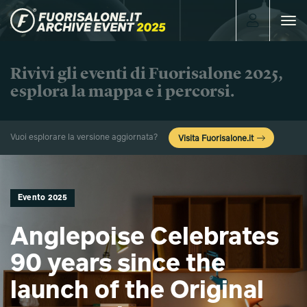
Toggle
navigat
Rivivi gli eventi di Fuorisalone 2025,
esplora la mappa e i percorsi.
Vuoi esplorare la versione aggiornata?
Visita Fuorisalone.it
Evento 2025
Anglepoise Celebrates
90 years since the
launch of the Original