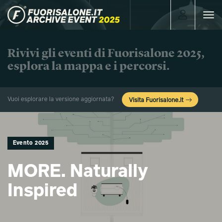
Toggle
navigat
Rivivi gli eventi di Fuorisalone 2025,
esplora la mappa e i percorsi.
Vuoi esplorare la versione aggiornata?
Visita Fuorisalone.it
Evento 2025
MORE. Naturally
Inspired