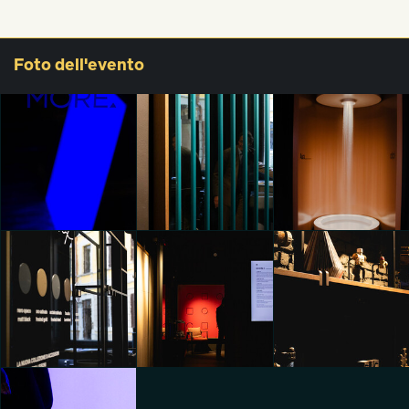
Foto
dell'evento
MORE. Naturally
MORE. Naturally
Inspired
Inspired
MORE. Naturally
Francesco Maria
Francesco Maria
Inspired
Giometto
Giometto
Emma Lawson