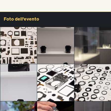
Foto
dell'evento
SIGMA AIZU
SIGMA AIZU
SIGMA AIZU
GIAPPONE – Il
GIAPPONE – Il
GIAPPONE – Il
Mondo delle
Mondo delle
Mondo delle
Fotocamere e
Fotocamere e
Fotocamere e
degli Obiettivi
degli Obiettivi
degli Obiettivi
hazal zeynep sahin
Edoardo Trapani
Edoardo Trapani
SIGMA AIZU
SIGMA AIZU
SIGMA AIZU
GIAPPONE – Il
GIAPPONE – Il