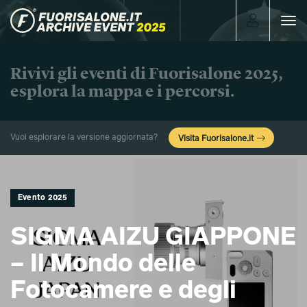
Toggle
navigat
Rivivi gli eventi di Fuorisalone 2025,
esplora la mappa e i percorsi.
Vuoi esplorare la versione aggiornata?
Visita Fuorisalone.it
Evento 2025
SIGMA AIZU GIAPPONE
– Il Mondo delle
Fotocamere e degli