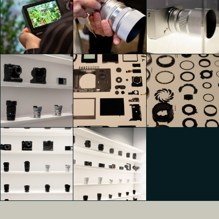
GIAPPONE – Il
Mondo delle
Mondo delle
Mondo delle
Fotocamere e
Fotocamere e
Fotocamere e
degli Obiettivi
degli Obiettivi
degli Obiettivi
Yeni Tatiana
Yeni Tatiana
Juliet Lagae
Sartori
Sartori
SIGMA AIZU
SIGMA AIZU
GIAPPONE – Il
GIAPPONE – Il
SIGMA AIZU
Mondo delle
Mondo delle
GIAPPONE – Il
Fotocamere e
Fotocamere e
Mondo delle
degli Obiettivi
degli Obiettivi
Fotocamere e
Yeni Tatiana
Yeni Tatiana
degli Obiettivi
Sartori
Sartori
Leonardo Rozzi
SIGMA AIZU
SIGMA AIZU
SIGMA AIZU
GIAPPONE – Il
GIAPPONE – Il
GIAPPONE – Il
Mondo delle
Mondo delle
Mondo delle
Fotocamere e
Fotocamere e
Fotocamere e
degli Obiettivi
degli Obiettivi
degli Obiettivi
Chiara
Chiara
Leonardo Rozzi
Caramellino
Caramellino
SIGMA AIZU
SIGMA AIZU