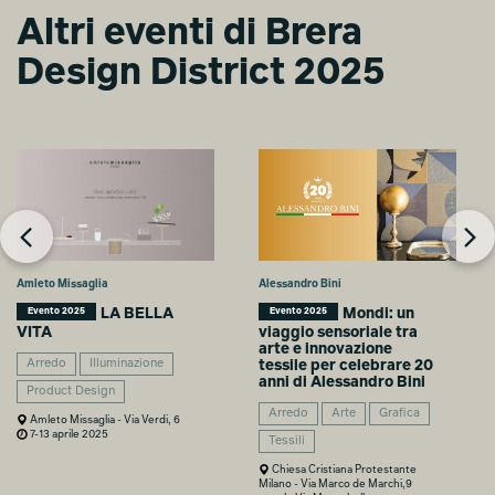
GIAPPONE – Il
GIAPPONE – Il
Altri eventi di Brera
Mondo delle
Mondo delle
Fotocamere e
Fotocamere e
Design District 2025
degli Obiettivi
degli Obiettivi
Emma Lawson
Emma Lawson
Amleto Missaglia
Alessandro Bini
LA BELLA
Mondi: un
Evento 2025
Evento 2025
VITA
viaggio sensoriale tra
arte e innovazione
Arredo
Illuminazione
tessile per celebrare 20
anni di Alessandro Bini
Product Design
Arredo
Arte
Grafica
Amleto Missaglia - Via Verdi, 6
7-13 aprile 2025
Tessili
Chiesa Cristiana Protestante
Milano - Via Marco de Marchi,9