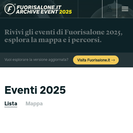
Toggle
navigat
Rivivi gli eventi di Fuorisalone 2025,
esplora la mappa e i percorsi.
Vuoi esplorare la versione aggiornata?
Visita Fuorisalone.it
Eventi 2025
Lista
Mappa