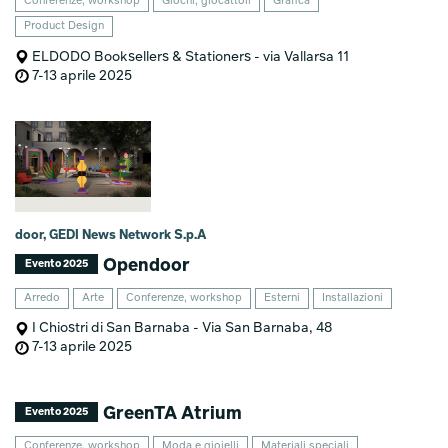
Conferenze, workshop
Giochi, giocattoli
Grafica
Product Design
ELDODO Booksellers & Stationers - via Vallarsa 11
7-13 aprile 2025
door, GEDI News Network S.p.A
Opendoor
Evento 2025
Arredo
Arte
Conferenze, workshop
Esterni
Installazioni
I Chiostri di San Barnaba - Via San Barnaba, 48
7-13 aprile 2025
GreenTA Atrium
Evento 2025
Conferenze, workshop
Moda e gioielli
Materiali speciali