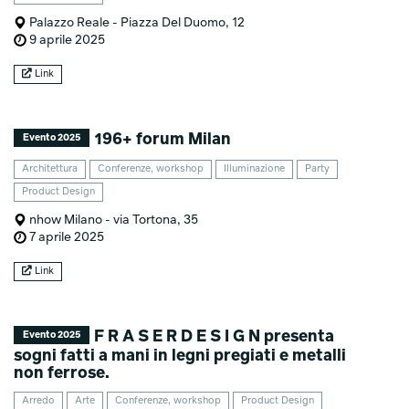
Palazzo Reale - Piazza Del Duomo, 12
9 aprile 2025
Link
196+ forum Milan
Evento 2025
Architettura
Conferenze, workshop
Illuminazione
Party
Product Design
nhow Milano - via Tortona, 35
7 aprile 2025
Link
F R A S E R D E S I G N presenta
Evento 2025
sogni fatti a mani in legni pregiati e metalli
non ferrose.
Arredo
Arte
Conferenze, workshop
Product Design