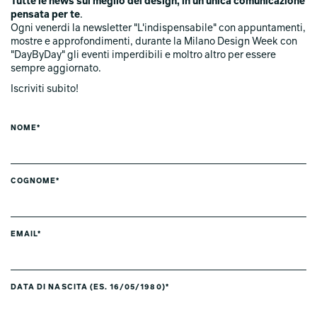
Tutte le news sul meglio del design, in un'unica comunicazione
pensata per te
.
Ogni venerdi la newsletter "L'indispensabile" con appuntamenti,
mostre e approfondimenti, durante la Milano Design Week con
"DayByDay" gli eventi imperdibili e moltro altro per essere
sempre aggiornato.
Iscriviti subito!
NOME*
COGNOME*
EMAIL*
DATA DI NASCITA (ES. 16/05/1980)*