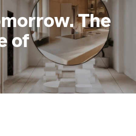
omorrow. The
e of