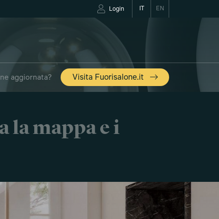
IT
EN
Login
one aggiornata?
Visita Fuorisalone.it
a la mappa e i