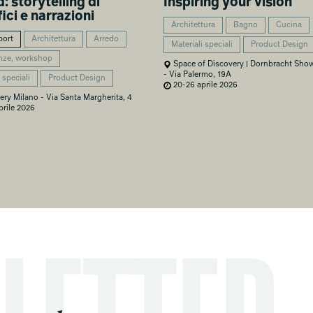
: storytelling di
Inspiring your vision
ici e narrazioni
Architettura
Bagno
Cucina
port
Architettura
Arredo
Materiali speciali
Product Design
nze, workshop
Space of Discovery | Dornbracht Sh
- Via Palermo, 19A
 speciali
Product Design
20-26 aprile 2026
ery Milano - Via Santa Margherita, 4
rile 2026