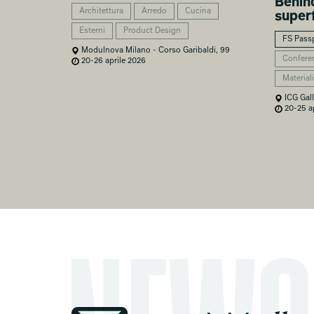
Behind
Architettura
Arredo
Cucina
superf
Esterni
Product Design
FS Pass
Modulnova Milano - Corso Garibaldi, 99
Confere
20-26 aprile 2026
Materiali
ICG Gall
20-25 ap