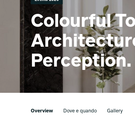
Colourful T
Architectur
Perception.
Overview
Dove e quando
Gallery