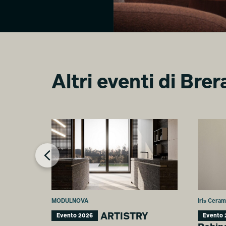
Altri eventi di Bre
Colourful Tomorrow. The
Architecture of Perception.
Mahya Jahangir Sales
MODULNOVA
Iris Cera
ARTISTRY
Evento 2026
Evento 