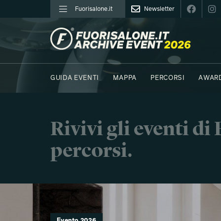
Fuorisalone.it
Newsletter
FUORISALONE.IT
GUIDA EVENTI
MAPPA
PERCORSI
AWAR
FOTO
MOODBOARD
E.REPORTER
Rivivi gli eventi d
percorsi.
Evento 2026