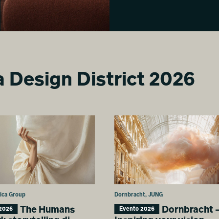
ra Design District 2026
Colourful Tomorrow. The
Architecture of Perception.
Mahya Jahangir Sales
mica Group
Dornbracht, JUNG
The Humans
Dornbracht 
2026
Evento 2026