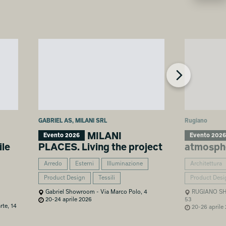
GABRIEL AS, MILANI SRL
Rugiano
MILANI
Evento 2026
Evento 2026
le
PLACES. Living the project
atmosph
Arredo
Esterni
Illuminazione
Architettura
Product Design
Tessili
Product Desi
Gabriel Showroom - Via Marco Polo, 4
RUGIANO SHO
20-24 aprile 2026
53
rte, 14
20-26 aprile