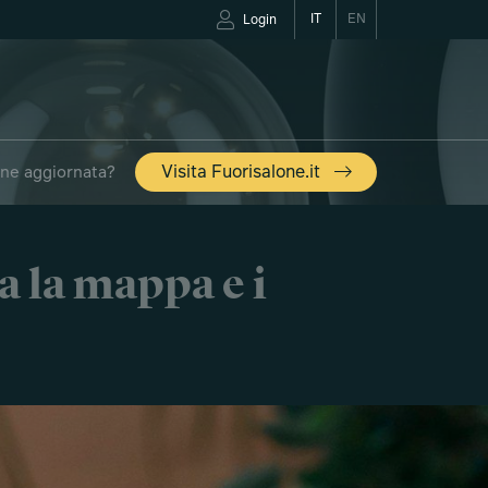
IT
EN
Login
one aggiornata?
Visita Fuorisalone.it
a la mappa e i