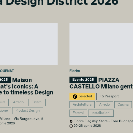
ra Design District 2026
POUENAT
Florim
Maison
PIAZZA
2026
Evento 2026
t's Iconics: A
CASTELLO Milano genti
e to timeless Design
Selected
FS Passport
tura
Arredo
Esterni
Architettura
Arredo
Cucina
zione
Product Design
Esterni
Installazioni
ilano - Via Borgonuovo, 5
Florim Flagship Store - Foro Buonapa
rile 2026
20-26 aprile 2026