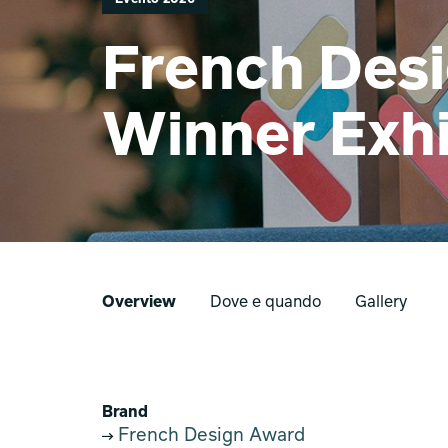
French Des
Winner Exhi
Overview
Dove e quando
Gallery
Brand
French Design Award