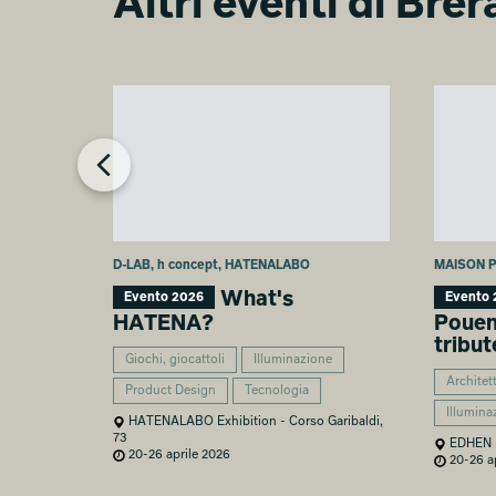
Altri eventi di Bre
D-LAB, h concept, HATENALABO
MAISON 
What's
Evento 2026
Evento 
HATENA?
Pouena
tribut
Giochi, giocattoli
Illuminazione
Architet
Product Design
Tecnologia
Illumina
HATENALABO Exhibition - Corso Garibaldi,
73
EDHEN M
20-26 aprile 2026
20-26 ap