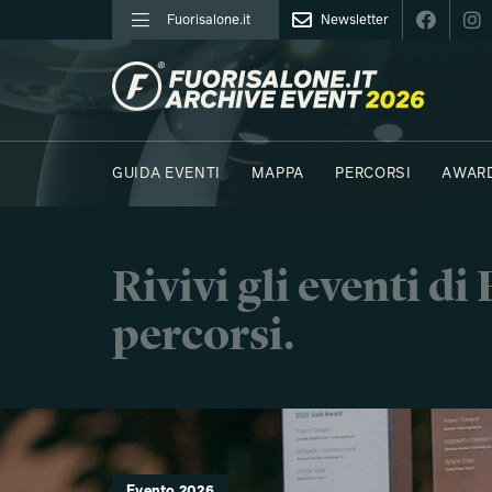
Fuorisalone.it
Newsletter
FUORISALONE.IT
GUIDA EVENTI
MAPPA
PERCORSI
AWAR
FOTO
MOODBOARD
E.REPORTER
Rivivi gli eventi d
percorsi.
Evento 2026