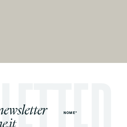
 newsletter
NOME*
e.it