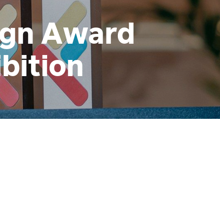
ign Award
bition