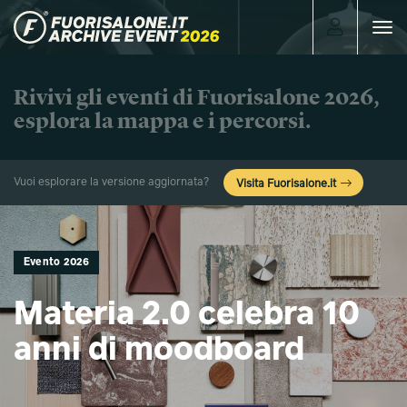
Toggle
navigat
Rivivi gli eventi di Fuorisalone 2026,
esplora la mappa e i percorsi.
Vuoi esplorare la versione aggiornata?
Visita Fuorisalone.it
Evento 2026
Materia 2.0 celebra 10
anni di moodboard