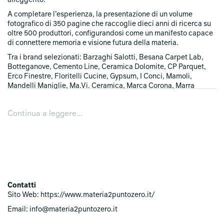
alleggerito.
A completare l’esperienza, la presentazione di un volume
fotografico di 350 pagine che raccoglie dieci anni di ricerca su
oltre 500 produttori, configurandosi come un manifesto capace
di connettere memoria e visione futura della materia.
Tra i brand selezionati: Barzaghi Salotti, Besana Carpet Lab,
Botteganove, Cemento Line, Ceramica Dolomite, CP Parquet,
Erco Finestre, Floritelli Cucine, Gypsum, I Conci, Mamoli,
Mandelli Maniglie, Ma.Vi. Ceramica, Marca Corona, Marra
Pavimenti, Nazena, Pecchioli Firenze, Petracer’s, Quadro
Design, Rexa Design, Sivit, Stella Rubinetterie, Velapys, Vetreria
Continua a leggere...
Re, Vivaterra, Zava Luce
Contatti
Sito Web: https://www.materia2puntozero.it/
Email: info@materia2puntozero.it