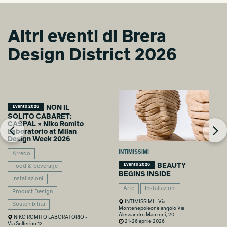
Altri eventi di Brera
Design District 2026
NON IL
Evento 2026
SOLITO CABARET:
CASPAL × Niko Romito
Laboratorio at Milan
Design Week 2026
INTIMISSIMI
Arredo
BEAUTY
Evento 2026
Food & beverage
BEGINS INSIDE
Installazioni
Arte
Installazioni
Product Design
INTIMISSIMI - Via
Sostenibilità
Montenepoleone angolo Via
Alessandro Manzoni, 20
NIKO ROMITO LABORATORIO -
21-26 aprile 2026
Via Solferino 12