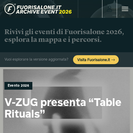
Toggle
navigat
Rivivi gli eventi di Fuorisalone 2026,
esplora la mappa e i percorsi.
Vuoi esplorare la versione aggiornata?
Visita Fuorisalone.it
Evento 2026
V‑ZUG presenta “Table
Rituals”