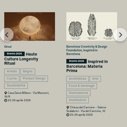
Gessi
Barcelona Creativity & Design
Foundation, Inspired in
Haute
Evento 2026
Barcelona
Culture Longevity
Inspired in
Evento 2026
Ritual
Barcelona: Materia
Prima
Arredo
Bagno
Cucina
Product Design
Architettura
Arte
Sostenibilità
Food & beverage
Casa Gessi Milano - Via Manzoni,
Illuminazione
16/A
Installazioni
20-26 aprile 2026
Chiesa del Carmine – Salone
Scalabrini - Via del Carmine, 10
20-26 aprile 2026