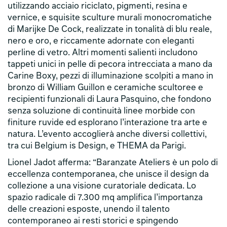
utilizzando acciaio riciclato, pigmenti, resina e
vernice, e squisite sculture murali monocromatiche
di Marijke De Cock, realizzate in tonalità di blu reale,
nero e oro, e riccamente adornate con eleganti
perline di vetro. Altri momenti salienti includono
tappeti unici in pelle di pecora intrecciata a mano da
Carine Boxy, pezzi di illuminazione scolpiti a mano in
bronzo di William Guillon e ceramiche scultoree e
recipienti funzionali di Laura Pasquino, che fondono
senza soluzione di continuità linee morbide con
finiture ruvide ed esplorano l’interazione tra arte e
natura. L’evento accoglierà anche diversi collettivi,
tra cui Belgium is Design, e THEMA da Parigi.
Lionel Jadot afferma: “Baranzate Ateliers è un polo di
eccellenza contemporanea, che unisce il design da
collezione a una visione curatoriale dedicata. Lo
spazio radicale di 7.300 mq amplifica l’importanza
delle creazioni esposte, unendo il talento
contemporaneo ai resti storici e spingendo