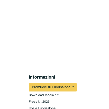
Informazioni
Promuovi su Fuorisalone.it
Download Media Kit
Press kit 2026
Cos'è Fuorisalone