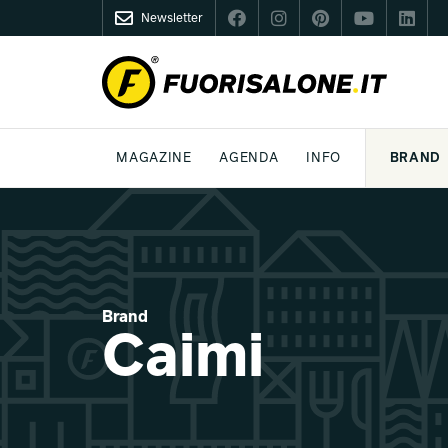
Newsletter
FUORISALONE.IT
MAGAZINE
AGENDA
INFO
BRAND
MILANO
MILANO DESIGN AGENDA
COS'È FUORISALONE
DESIGN
LIFESTYLE
TEMA
WORLD DESIGN EVENTS
MEDIA KIT
ESSERE PRO
P
Brand
Caimi