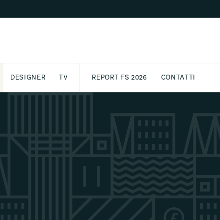
DESIGNER
TV
REPORT FS 2026
CONTATTI
GETTO
ASSPORT
AWARD
ARCHIVIO
PARTNER
INTERNATIONAL
NEWSLETTE