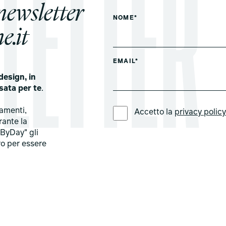
 newsletter
NOME*
e.it
EMAIL*
design, in
sata per te
.
LINGUA PREFERITA *
tamenti,
Accetto la
privacy polic
rante la
ByDay" gli
ro per essere