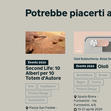
Potrebbe piacerti a
Oioli Rubinetterie, Relax Sr
Evento 2024
Oioli
Evento 2024
Second Life: 10
Alberi per 10
Architettura
Arredo
Totem d'Autore
Bagno
Cucina
Arte
Installazioni
Product Design
Product Design
Spazio Brera -
Sostenibilità
Formentini - Via
Formentini, 4/6
Piazza San Fedele -
15-21 aprile 2024