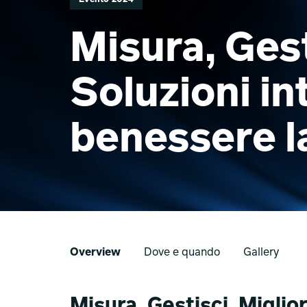
Misura, Gest
Soluzioni in
benessere l
Overview
Dove e quando
Gallery
Misura, Gestisci, Miglior