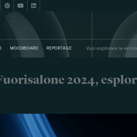
Vuoi esplorare la versi
D
MOODBOARD
REPORTAGE
OBJECTS
SAY WHO X FUORISALONE
i Fuorisalone 2024, esplor