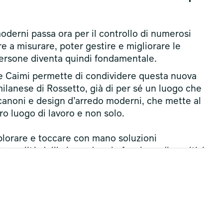
moderni passa ora per il controllo di numerosi
ire a misurare, poter gestire e migliorare le
persone diventa quindi fondamentale.
 e Caimi permette di condividere questa nuova
ilanese di Rossetto, già di per sé un luogo che
canoni e design d’arredo moderni, che mette al
ro luogo di lavoro e non solo.
plorare e toccare con mano soluzioni
 qualità dell'aria, vedere in funzione dispositivi
nimo consumo energetico per poter gestire i
odere di ambienti dall’acustica migliorata per
i di design ed arredo riescano a creare
ive.
, dalle 18:00 alle 21:00, presso lo
showroom di