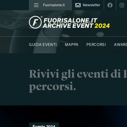
Fuorisalone.it
Newsletter
FUORISALONE.IT
GUIDA EVENTI
MAPPA
PERCORSI
AWAR
FOTO
MOODBOARD
E.REPORTER
C41 - 
Rivivi gli eventi d
percorsi.
Evento 2024