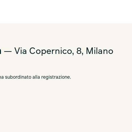
25 Milano, posizione strategica, vicina alla
l'accesso comodo e agevole a tutti coloro che
re e migliorare il benessere nei propri spazi
m
— Via Copernico, 8, Milano
a subordinato alla registrazione.