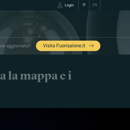
IT
EN
Login
one aggiornata?
Visita Fuorisalone.it
a la mappa e i