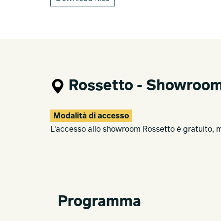
Rossetto
situato in via Copernico 8, 201
stazione centrale di Milano, che rende 
vogliono conoscere come misurare, gesti
lavorativi.
Rossetto - Showroo
Modalità di accesso
L'accesso allo showroom Rossetto è gratuito, m
Programma