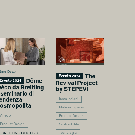
ôme Deco
The
Evento 2024
Dôme
Evento 2024
Revival Project
éco da Breitling
by STEPEVI
 seminario di
endenza
Installazioni
osmopolita
Materiali speciali
Arredo
Product Design
Product Design
Sostenibilità
Tecnologia
BREITLING BOUTIQUE -