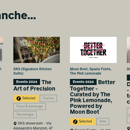
nche...
l
SKS (Signature Kitchen
Moon Boot, Spazio Fonte,
D
Suite)
The Pink Lemonade
The
Better
Evento 2024
Evento 2024
D
Art of Precision
Together -
-
Curated by The
t
Selected
Cucina
Pink Lemonade,
c
Powered by
Food & beverage
Moon Boot
Tecnologia
Selected
Arte
SKS showroom - Via
Alessandro Manzoni, 47