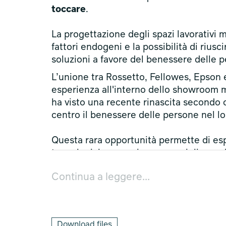
toccare
.
La progettazione degli spazi lavorativi 
fattori endogeni e la possibilità di riusc
soluzioni a favore del benessere delle 
L’unione tra Rossetto, Fellowes, Epson
esperienza all'interno dello showroom m
ha visto una recente rinascita secondo 
centro il benessere delle persone nel lo
Questa rara opportunità permette di es
tecnologiche per misurare e migliorare la
con tecnologia di stampa a freddo a mi
Continua a leggere...
flussi di stampa in modo sostenibile e g
comprendere come la qualità di element
benessere duraturo nelle attività lavorat
L'evento si terrà
Giovedì 18 Aprile 2024
Download files