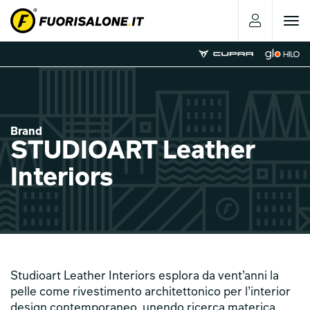
Toggle
navigat
Brand
STUDIOART Leather
Interiors
Studioart Leather Interiors esplora da vent’anni la
pelle come rivestimento architettonico per l’interior
design contemporaneo, unendo ricerca materica,