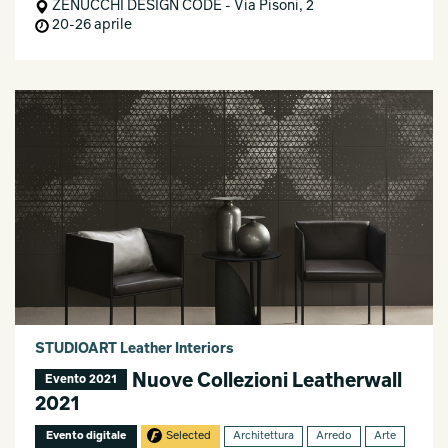
ZENUCCHI DESIGN CODE - Via Pisoni, 2
20-26 aprile
STUDIOART Leather Interiors
Nuove Collezioni Leatherwall
Evento 2021
2021
Evento digitale
Selected
Architettura
Arredo
Arte