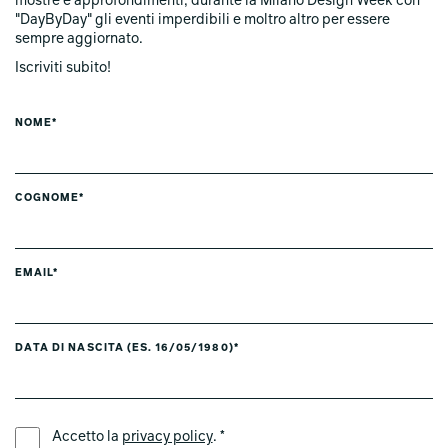
mostre e approfondimenti, durante la Milano Design Week con
"DayByDay" gli eventi imperdibili e moltro altro per essere
sempre aggiornato.
Iscriviti subito!
NOME*
COGNOME*
EMAIL*
DATA DI NASCITA (ES. 16/05/1980)*
LINGUA PREFERITA *
Accetto la
privacy policy
. *