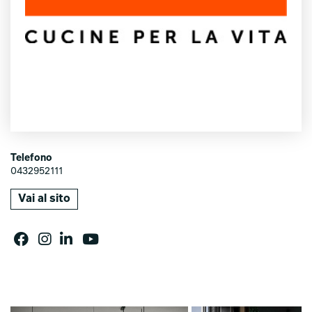
Telefono
0432952111
Vai al sito