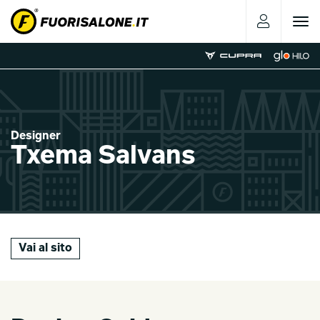
Toggle
navigat
Designer
Txema Salvans
Vai al sito