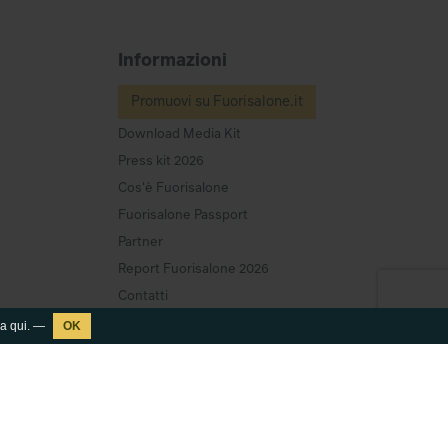
Informazioni
Promuovi su Fuorisalone.it
Download Media Kit
Press kit 2026
Cos'è Fuorisalone
Fuorisalone Passport
Partner
Report Fuorisalone 2026
Contatti
ca
qui
. —
Newsletter & Social
Iscriviti alla Newsletter