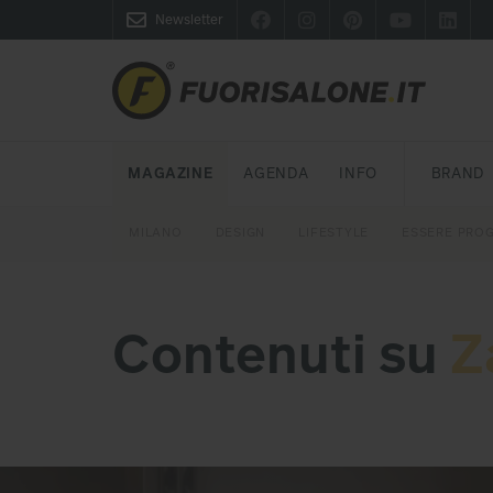
Newsletter
FUORISALONE.IT
MAGAZINE
AGENDA
INFO
BRAND
MILANO
MILANO DESIGN AGENDA
COS'È FUORISALONE
DESIGN
LIFESTYLE
TEMA
WORLD DESIGN EVENTS
MEDIA KIT
ESSERE PRO
P
Contenuti su
Z