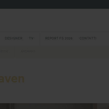
DESIGNER
TV
REPORT FS 2026
CONTATTI
GETTO
ASSPORT
AWARD
ARCHIVIO
PARTNER
INTERNATIONAL
NEWSLETTE
aven