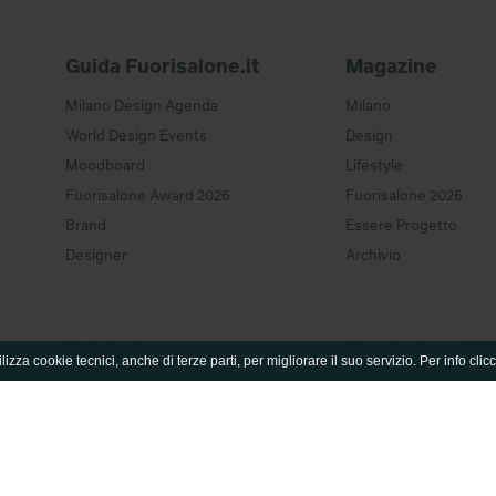
Guida Fuorisalone.it
Magazine
Milano Design Agenda
Milano
World Design Events
Design
Moodboard
Lifestyle
Fuorisalone Award 2026
Fuorisalone 2026
Brand
Essere Progetto
Designer
Archivio
Edizioni
Fuorisalone TV
lizza cookie tecnici, anche di terze parti, per migliorare il suo servizio. Per info clic
Fuorisalone edizione 2026
TV home
Fuorisalone edizione 2025
Serie
Fuorisalone edizione 2024
Documentari
Tutte le edizioni
Products & Brands