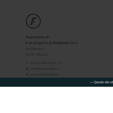
Fuorisalone.it®
è un progetto di Studiolabo S.r.l.
via Palermo 1
20121 - Milano
T.
+39 02 36638150 / 51
@.
info@studiolabo.it
W.
www.studiolabo.it
— Questo sito uti
© 2003-2026 FUORISALONE.IT®
Marchio registrato da Studiolabo S.r.l. È
severamente vietata ogni riproduzione non
autorizzata del marchio e dei contenuti di questo
sito.