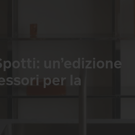
potti: un’edizione
essori per la