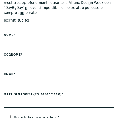
mostre e approfondimenti, durante la Milano Design Week con
"DayByDay" gli eventi imperdibili e moltro altro per essere
sempre aggiornato.
Iscriviti subito!
NOME*
COGNOME*
EMAIL*
DATA DI NASCITA (ES. 16/05/1980)*
LINGUA PREFERITA *
Accetto la
privacy policy
. *