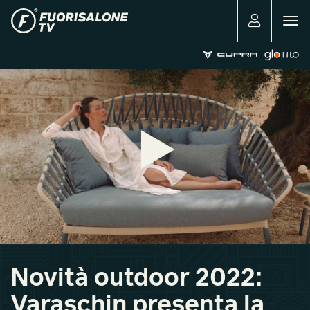
Togg
navig
Novità outdoor 2022:
Varaschin presenta la